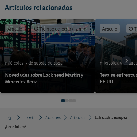
Artículos relacionados
Artículo
Tiempo de lectura: 2 min.
Artículo
T
miércoles, 5 de agosto de 2026
miércoles, 5 de ago
Novedades sobre Lockheed Martin y
Teva se enfrenta 
Mercedes Benz
EE.UU
Invertir
Acciones
Artículos
La industria europea
¿tiene futuro?