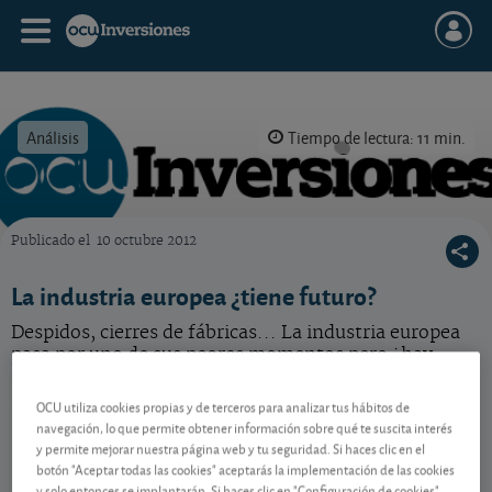
Análisis
Tiempo de lectura: 11 min.
Publicado el
10 octubre 2012
OCU Inversiones
La industria europea ¿tiene futuro?
Despidos, cierres de fábricas... La industria europea
pasa por uno de sus peores momentos pero ¿hay
salida a esta situación? ¿Existen oportunidades para
invertir en medio de este negro panorama?
OCU utiliza cookies propias y de terceros para analizar tus hábitos de
navegación, lo que permite obtener información sobre qué te suscita interés
y permite mejorar nuestra página web y tu seguridad. Si haces clic en el
botón "Aceptar todas las cookies" aceptarás la implementación de las cookies
Contenido reservado a SOCIOS
y solo entonces se implantarán. Si haces clic en "Configuración de cookies"