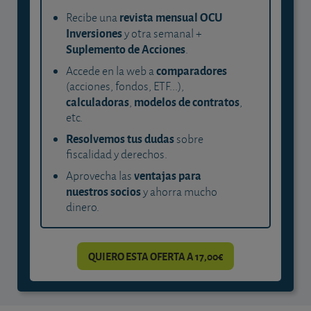
revista mensual OCU
Recibe una
Inversiones
y otra semanal +
Suplemento de Acciones
.
comparadores
Accede en la web a
(acciones, fondos, ETF...),
calculadoras
modelos de contratos
,
,
etc.
Resolvemos tus dudas
sobre
fiscalidad y derechos.
ventajas para
Aprovecha las
nuestros socios
y ahorra mucho
dinero.
QUIERO ESTA OFERTA A 17,00€