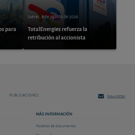
jueves, 6 de agosto de 2026
os para
TotalEnergies refuerza la
retribución al accionista
PUBLICACIONES
Newsletter
MÁS INFORMACIÓN
Modelos de documentos