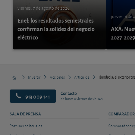
viernes, 7 de agosto de 2026
jueves, 6 de
Enel: los resultados semestrales
confirman la solidez del negocio
AXA: Nuev
eléctrico
2027-202
Invertir
Acciones
Artículos
Iberdrola: el exterior ti
Contacto
913 009 141
de lunes a viernes de 9h-14h
SALA DE PRENSA
COMPARADOR
Posturas editoriales
Comparador depó