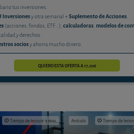
diario tus inversiones.
U Inversiones
Suplemento de Acciones
y otra semanal +
.
es
calculadoras
modelos de con
(acciones, fondos, ETF...),
,
calidad y derechos.
stros socios
y ahorra mucho dinero.
QUIERO ESTA OFERTA A 17,00€
Tiempo de lectura: 3 min.
Artículo
Tiempo de lectur