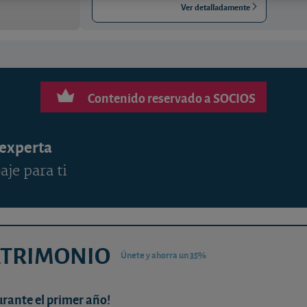
Ver detalladamente
Contenido reservado a SOCIOS
 experta
aje para ti
ATRIMONIO
Únete y ahorra un 35%
urante el primer año!