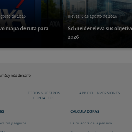
 agosto de 2026
jueves, 6 de agosto de 2026
o mapa de ruta para
Schneider eleva sus objetiv
9
2026
ra más y más del carro
TODOS NUESTROS
APP OCU INVERSIONES
CONTACTOS
ES
CALCULADORAS
sitos y seguros
Calculadora de la pensión