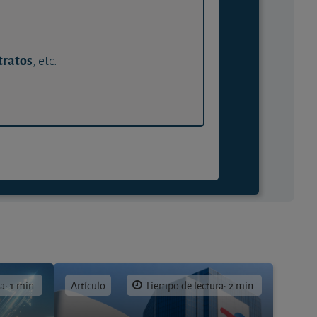
tratos
, etc.
a: 1 min.
Artículo
Tiempo de lectura: 2 min.