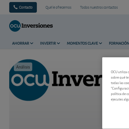
Contacto
Qué le ofrecemos
Todos nuestros contactos
AHORRAR
INVERTIR
MOMENTOS CLAVE
FORMACIÓ
Análisis
Tiempo de 
OCU utiliza 
sobre qué te
todas las co
"Configuraci
política de 
ejecutes alg