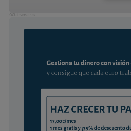
OCU Inversiones
Gestiona tu dinero con visión
y consigue que cada euro trab
HAZ CRECER TU P
17,00€/mes
1 mes gratis y ¡35% de descuento d