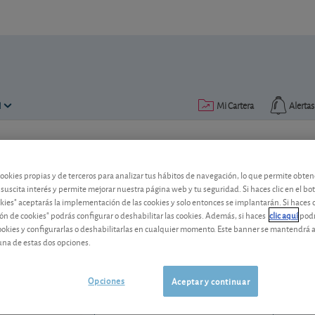
N
Mi Cartera
Alertas
Publicado el
11 septiembre 2012
lectura: 2 min.
cookies propias y de terceros para analizar tus hábitos de navegación, lo que permite obte
Iberdrola: el exterior tira m
 suscita interés y permite mejorar nuestra página web y tu seguridad. Si haces clic en el bo
okies" aceptarás la implementación de las cookies y solo entonces se implantarán. Si haces c
ón de cookies" podrás configurar o deshabilitar las cookies. Además, si haces
clic aquí
podr
La eléctrica Iberdrola sufre los efectos
cookies y configurarlas o deshabilitarlas en cualquier momento. Este banner se mantendrá 
afronta el futuro?
una de estas dos opciones.
Iberdrola
20,70 EUR
ES0144580Y14
Opciones
Aceptar y continuar
-0,02 EUR (-0,10 %)
07/08/2026 Madrid