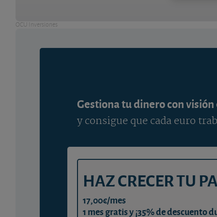
OCU Inversiones
Gestiona tu dinero con visión
y consigue que cada euro trab
HAZ CRECER TU P
17,00€/mes
1 mes gratis y ¡35% de descuento d