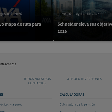
 agosto de 2026
jueves, 6 de agosto de 2026
o mapa de ruta para
Schneider eleva sus objetiv
9
2026
entas en 2012
TODOS NUESTROS
APP OCU INVERSIONES
CONTACTOS
ES
CALCULADORAS
sitos y seguros
Calculadora de la pensión