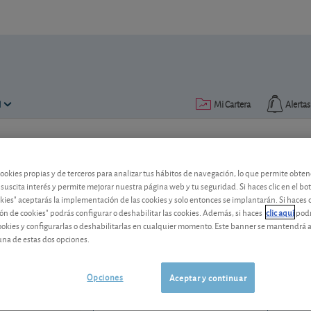
N
Mi Cartera
Alertas
Publicado el
23 marzo 2012
lectura: 2 min.
cookies propias y de terceros para analizar tus hábitos de navegación, lo que permite obte
EVS: despegue de las ventas
 suscita interés y permite mejorar nuestra página web y tu seguridad. Si haces clic en el bo
okies" aceptarás la implementación de las cookies y solo entonces se implantarán. Si haces c
ón de cookies" podrás configurar o deshabilitar las cookies. Además, si haces
clic aquí
podr
Descubra esta compañía belga especializ
cookies y configurarlas o deshabilitarlas en cualquier momento. Este banner se mantendrá 
¿Interesante?
una de estas dos opciones.
EVS
28,35 EUR
BE0003820371
Opciones
Aceptar y continuar
-0,1 EUR (-0,35 %)
07/08/2026 Bruselas