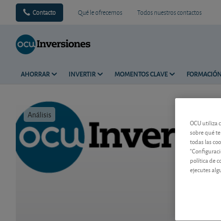
Contacto
Qué le ofrecemos
Todos nuestros contactos
AHORRAR
INVERTIR
MOMENTOS CLAVE
FORMACIÓ
Análisis
Tiempo de 
OCU utiliza 
sobre qué te
todas las co
"Configuraci
política de 
ejecutes alg