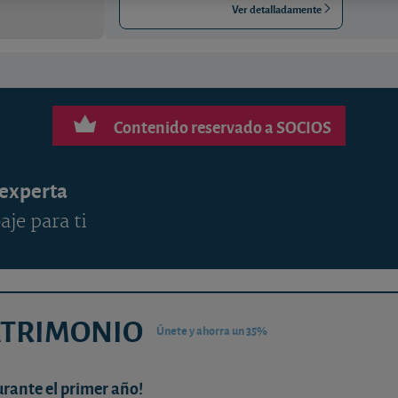
Ver detalladamente
Contenido reservado a SOCIOS
 experta
aje para ti
ATRIMONIO
Únete y ahorra un 35%
urante el primer año!