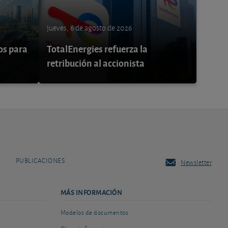
jueves, 6 de agosto de 2026
os para
TotalEnergies refuerza la
retribución al accionista
PUBLICACIONES
Newsletter
MÁS INFORMACIÓN
Modelos de documentos