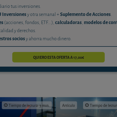
diario tus inversiones.
U Inversiones
Suplemento de Acciones
y otra semanal +
.
es
calculadoras
modelos de con
(acciones, fondos, ETF...),
,
calidad y derechos.
stros socios
y ahorra mucho dinero.
QUIERO ESTA OFERTA A 17,00€
Tiempo de lectura: 3 min.
Artículo
Tiempo de lectur