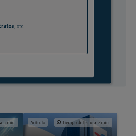
tratos
, etc.
a: 1 min.
Artículo
Tiempo de lectura: 2 min.