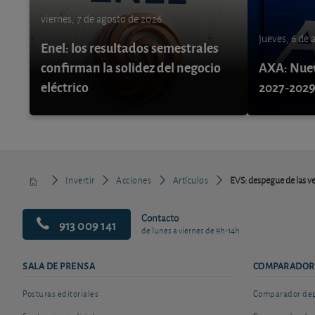
viernes, 7 de agosto de 2026
jueves, 6 de
Enel: los resultados semestrales
confirman la solidez del negocio
AXA: Nuev
eléctrico
2027-202
Invertir
Acciones
Artículos
EVS: despegue de las v
Contacto
913 009 141
de lunes a viernes de 9h-14h
SALA DE PRENSA
COMPARADOR
Posturas editoriales
Comparador depó