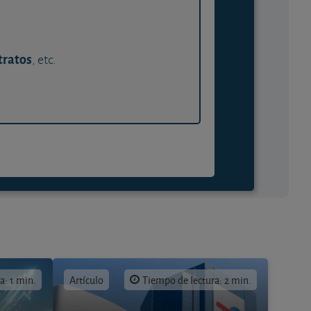
tratos
, etc.
a: 1 min.
Artículo
Tiempo de lectura: 2 min.