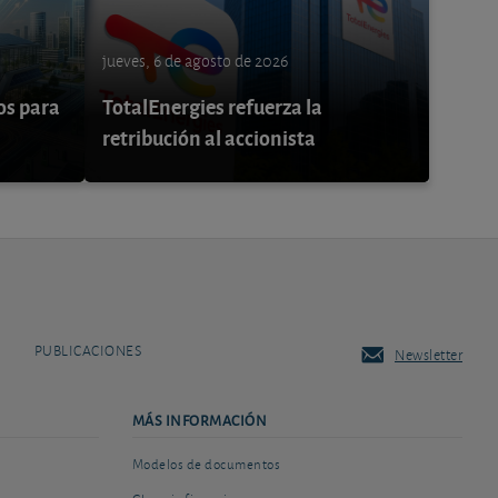
jueves, 6 de agosto de 2026
os para
TotalEnergies refuerza la
retribución al accionista
PUBLICACIONES
Newsletter
MÁS INFORMACIÓN
Modelos de documentos