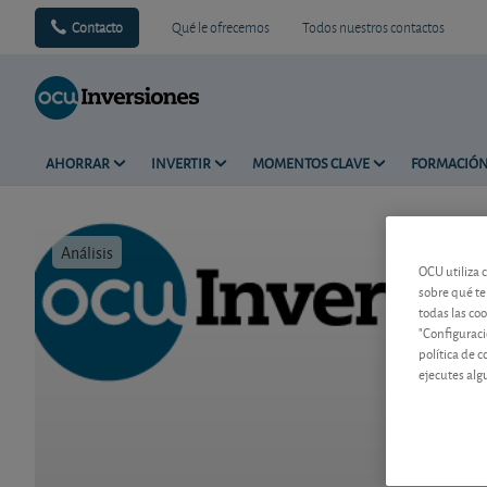
Contacto
Qué le ofrecemos
Todos nuestros contactos
AHORRAR
INVERTIR
MOMENTOS CLAVE
FORMACIÓ
Análisis
Tiempo de 
OCU utiliza 
sobre qué te
todas las co
"Configuraci
política de 
ejecutes alg