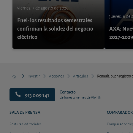
viernes, 7 de agosto de 2026
jueves, 6 de
Enel: los resultados semestrales
confirman la solidez del negocio
AXA: Nuev
eléctrico
2027-202
Invertir
Acciones
Artículos
Renault: buen registro e
Contacto
913 009 141
de lunes a viernes de 9h-14h
SALA DE PRENSA
COMPARADOR
Posturas editoriales
Comparador depó