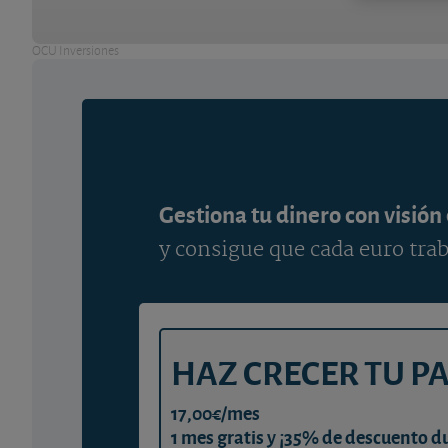
OCU Inversiones
Gestiona tu dinero con visión
y consigue que cada euro trab
HAZ CRECER TU P
17,00€/mes
1 mes gratis y ¡35% de descuento d