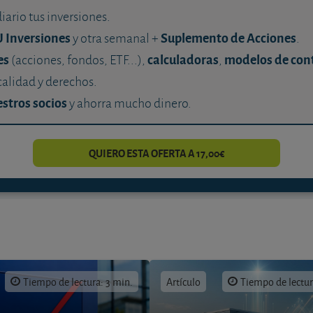
diario tus inversiones.
U Inversiones
Suplemento de Acciones
y otra semanal +
.
es
calculadoras
modelos de con
(acciones, fondos, ETF...),
,
calidad y derechos.
stros socios
y ahorra mucho dinero.
QUIERO ESTA OFERTA A 17,00€
Tiempo de lectura: 3 min.
Artículo
Tiempo de lectur