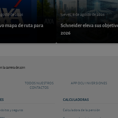
 agosto de 2026
jueves, 6 de agosto de 2026
o mapa de ruta para
Schneider eleva sus objetiv
9
2026
n la carrera de 2011
TODOS NUESTROS
APP OCU INVERSIONES
CONTACTOS
ES
CALCULADORAS
sitos y seguros
Calculadora de la pensión