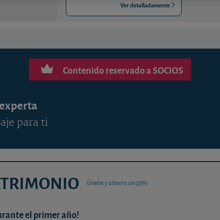
Ver detalladamente
Contenido reservado a SOCIOS
 experta
aje para ti
ATRIMONIO
Únete y ahorra un 35%
urante el primer año!