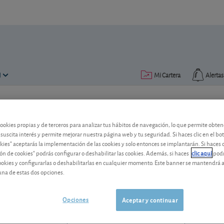
N
Mi Cartera
Alertas
Publicado el
17 febrero 2012
lectura: 1 min.
cookies propias y de terceros para analizar tus hábitos de navegación, lo que permite obte
Renault: buen registro en la 
 suscita interés y permite mejorar nuestra página web y tu seguridad. Si haces clic en el bo
okies" aceptarás la implementación de las cookies y solo entonces se implantarán. Si haces c
ón de cookies" podrás configurar o deshabilitar las cookies. Además, si haces
clic aquí
podr
El buen resultado obtenido en 2011, ¿n
cookies y configurarlas o deshabilitarlas en cualquier momento. Este banner se mantendrá 
afronta la dura competencia de los paí
una de estas dos opciones.
Renault
28,26 EUR
FR0000131906
Opciones
Aceptar y continuar
0,06 EUR (0,21 %)
07/08/2026 París