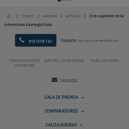
Invertir
Acciones
Artículos
Ence: suspensión de las
subvenciones a la energía limpia
913 009 141
Contacto
de lunes a viernes de 9h-14h
TODOS NUESTROS
APP OCU INVERSIONES
PUBLICACIONES
CONTACTOS
Newsletter
SALA DE PRENSA
COMPARADORES
CALCULADORAS