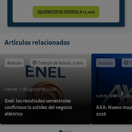
QUIERO ESTA OFERTA A 17,00€
Artículos relacionados
Artículo
Tiempo de lectura: 3 min.
Artículo
T
viernes, 7 de agosto de 2026
jueves, 6 de agosto
Enel: los resultados semestrales
confirman la solidez del negocio
AXA: Nuevo mapa
eléctrico
2029