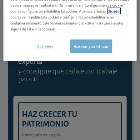
y solo entonces se implantarán. Si haces clic en "Configuración de cookies"
Ver detalladamente
podrás configurar o deshabilitar las cookies. Además, si haces
clic aquí
podrás ver la política de cookies y configurarlas o deshabilitarlas en
cualquier momento. Este banner se mantendrá activo hasta que ejecutes
alguna de estas dos opciones.
Contenido reservado a SOCIOS
Opciones
Aceptar y continuar
Gestiona tu dinero con visión
experta
y consigue que cada euro trabaje
para ti
HAZ CRECER TU
PATRIMONIO
Únete y ahorra un 35%