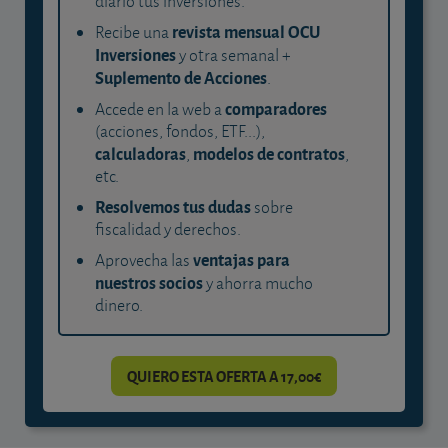
diario tus inversiones.
revista mensual OCU
Recibe una
Inversiones
y otra semanal +
Suplemento de Acciones
.
comparadores
Accede en la web a
(acciones, fondos, ETF...),
calculadoras
modelos de contratos
,
,
etc.
Resolvemos tus dudas
sobre
fiscalidad y derechos.
ventajas para
Aprovecha las
nuestros socios
y ahorra mucho
dinero.
QUIERO ESTA OFERTA A 17,00€