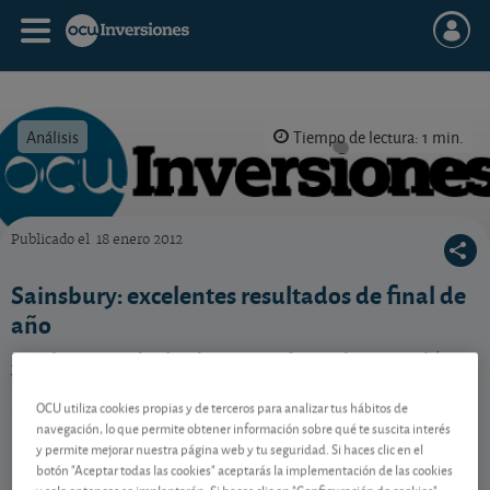
Análisis
Tiempo de lectura: 1 min.
Publicado el
18 enero 2012
OCU Inversiones
Sainsbury: excelentes resultados de final de
año
Muy buen resultado el presentado por la compañía
británica de supermercados en el último trimestre de
2011. ¿Qué le deparará el 2012?
OCU utiliza cookies propias y de terceros para analizar tus hábitos de
navegación, lo que permite obtener información sobre qué te suscita interés
y permite mejorar nuestra página web y tu seguridad. Si haces clic en el
botón "Aceptar todas las cookies" aceptarás la implementación de las cookies
Contenido reservado a SOCIOS
y solo entonces se implantarán. Si haces clic en "Configuración de cookies"