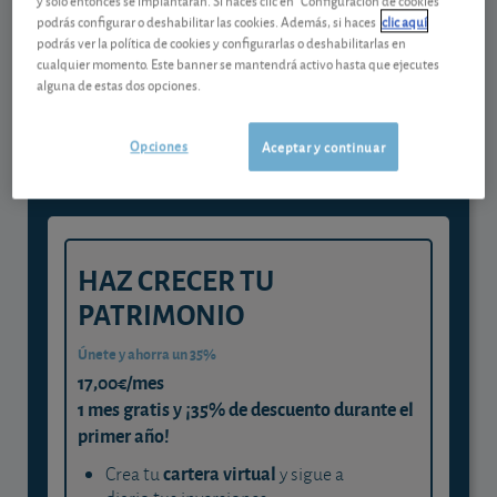
podrás configurar o deshabilitar las cookies. Además, si haces
clic aquí
podrás ver la política de cookies y configurarlas o deshabilitarlas en
Gestiona tu dinero con visión
cualquier momento. Este banner se mantendrá activo hasta que ejecutes
alguna de estas dos opciones.
experta
y consigue que cada euro trabaje
Opciones
Aceptar y continuar
para ti
HAZ CRECER TU
PATRIMONIO
Únete y ahorra un 35%
17,00€/mes
1 mes gratis y ¡35% de descuento durante el
primer año!
cartera virtual
Crea tu
y sigue a