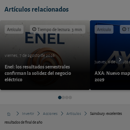
Artículos relacionados
Artículo
Tiempo de lectura: 3 min.
Artículo
T
viernes, 7 de agosto de 2026
jueves, 6 de agosto
Enel: los resultados semestrales
confirman la solidez del negocio
AXA: Nuevo mapa
eléctrico
2029
Invertir
Acciones
Artículos
Sainsbury: excelentes
resultados de final de año