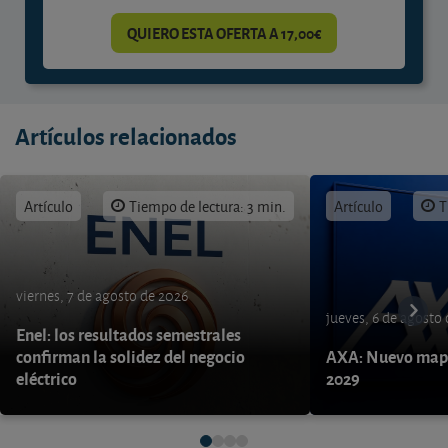
QUIERO ESTA OFERTA A 17,00€
Artículos relacionados
Artículo
Tiempo de lectura: 3 min.
Artículo
T
viernes, 7 de agosto de 2026
jueves, 6 de agosto
Enel: los resultados semestrales
confirman la solidez del negocio
AXA: Nuevo mapa
eléctrico
2029