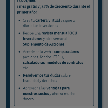
17,00€/mes
1 mes gratis y ¡35% de descuento durante el
primer año!
cartera virtual
Crea tu
y sigue a
diario tus inversiones.
revista mensual OCU
Recibe una
Inversiones
y otra semanal +
Suplemento de Acciones
.
comparadores
Accede en la web a
(acciones, fondos, ETF...),
calculadoras
modelos de contratos
,
,
etc.
Resolvemos tus dudas
sobre
fiscalidad y derechos.
ventajas para
Aprovecha las
nuestros socios
y ahorra mucho
dinero.