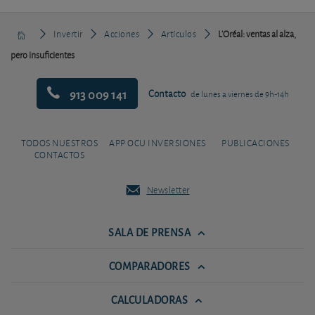
Invertir
Acciones
Artículos
L'Oréal: ventas al alza,
pero insuficientes
913 009 141
Contacto
de lunes a viernes de 9h-14h
TODOS NUESTROS
APP OCU INVERSIONES
PUBLICACIONES
CONTACTOS
Newsletter
SALA DE PRENSA
COMPARADORES
CALCULADORAS