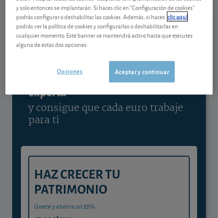
y solo entonces se implantarán. Si haces clic en "Configuración de cookies"
Ver detalladamente
podrás configurar o deshabilitar las cookies. Además, si haces
clic aquí
podrás ver la política de cookies y configurarlas o deshabilitarlas en
cualquier momento. Este banner se mantendrá activo hasta que ejecutes
alguna de estas dos opciones.
Contenido reservado a SOCIOS
Opciones
Aceptar y continuar
Gestiona tu dinero con visión
experta
y consigue que cada euro trabaje
para ti
HAZ CRECER TU
PATRIMONIO
Únete y ahorra un 35%