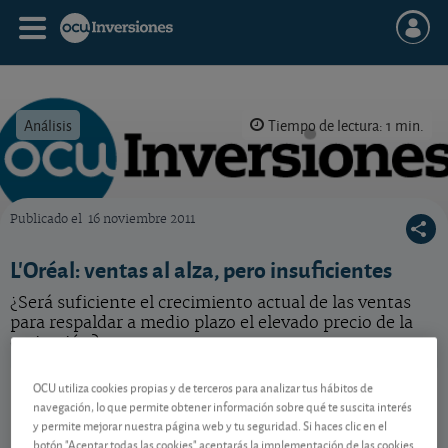
Análisis
Tiempo de lectura: 1 min.
Publicado el
16 noviembre 2011
OCU Inversiones
L'Oréal: ventas al alza, pero insuficientes
¿Será suficiente el crecimiento actual de las ventas
para respaldar a medio plazo el elevado precio de la
cotización?
L'Oréal
385,90 EUR
OCU utiliza cookies propias y de terceros para analizar tus hábitos de
navegación, lo que permite obtener información sobre qué te suscita interés
FR0000120321
y permite mejorar nuestra página web y tu seguridad. Si haces clic en el
-4,5 EUR (-1,15 %)
07/08/2026 París
botón "Aceptar todas las cookies" aceptarás la implementación de las cookies