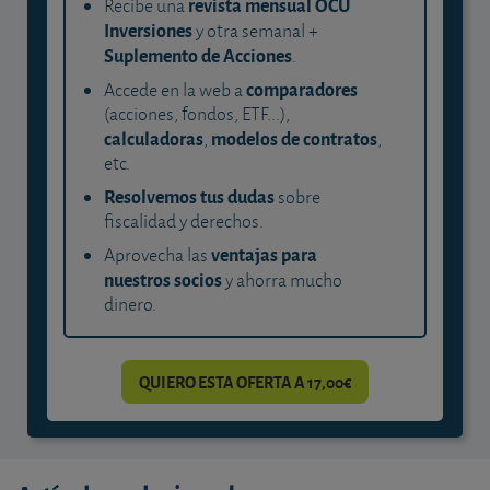
revista mensual OCU
Recibe una
Inversiones
y otra semanal +
Suplemento de Acciones
.
comparadores
Accede en la web a
(acciones, fondos, ETF...),
calculadoras
modelos de contratos
,
,
etc.
Resolvemos tus dudas
sobre
fiscalidad y derechos.
ventajas para
Aprovecha las
nuestros socios
y ahorra mucho
dinero.
QUIERO ESTA OFERTA A 17,00€