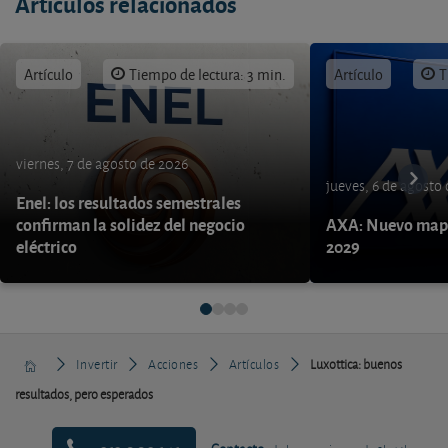
Artículos relacionados
Artículo
Tiempo de lectura: 3 min.
Artículo
T
viernes, 7 de agosto de 2026
jueves, 6 de agosto
Enel: los resultados semestrales
confirman la solidez del negocio
AXA: Nuevo mapa
eléctrico
2029
Invertir
Acciones
Artículos
Luxottica: buenos
resultados, pero esperados