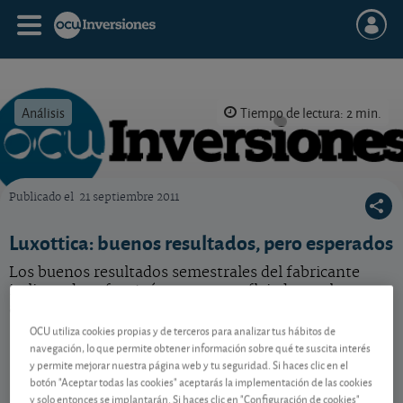
Análisis
Tiempo de lectura: 2 min.
Publicado el
21 septiembre 2011
OCU Inversiones
Luxottica: buenos resultados, pero esperados
Los buenos resultados semestrales del fabricante
italiano de gafas, ¿cómo se ven reflejados en la
acción?
OCU utiliza cookies propias y de terceros para analizar tus hábitos de
navegación, lo que permite obtener información sobre qué te suscita interés
y permite mejorar nuestra página web y tu seguridad. Si haces clic en el
Contenido reservado a SOCIOS
botón "Aceptar todas las cookies" aceptarás la implementación de las cookies
y solo entonces se implantarán. Si haces clic en "Configuración de cookies"