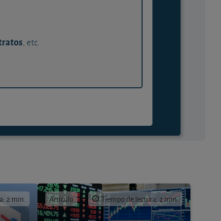
tratos
, etc.
a: 2 min.
Artículo
Tiempo de lectura: 2 min.