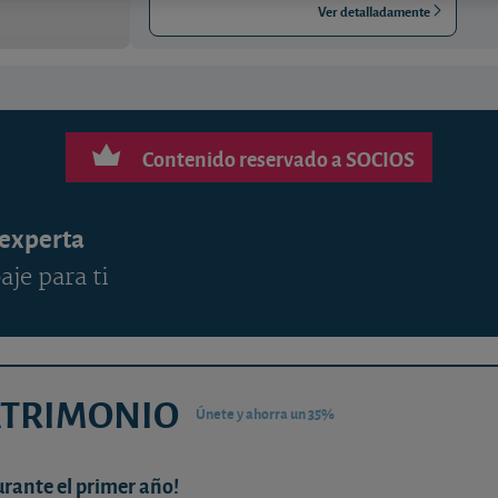
Ver detalladamente
Contenido reservado a SOCIOS
 experta
aje para ti
ATRIMONIO
Únete y ahorra un 35%
urante el primer año!