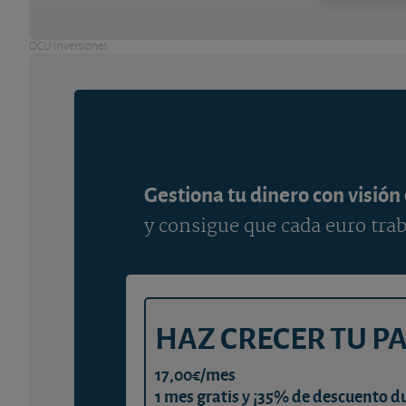
OCU Inversiones
Gestiona tu dinero con visión
y consigue que cada euro trab
HAZ CRECER TU P
17,00€/mes
1 mes gratis y ¡35% de descuento d