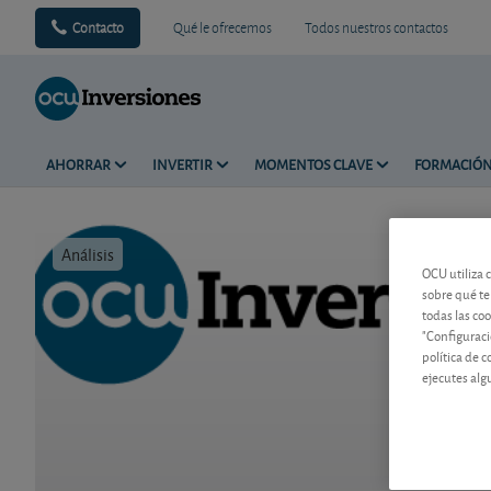
Contacto
Qué le ofrecemos
Todos nuestros contactos
AHORRAR
INVERTIR
MOMENTOS CLAVE
FORMACIÓ
Análisis
Tiempo de 
OCU utiliza 
sobre qué te
todas las co
"Configuraci
política de 
ejecutes alg