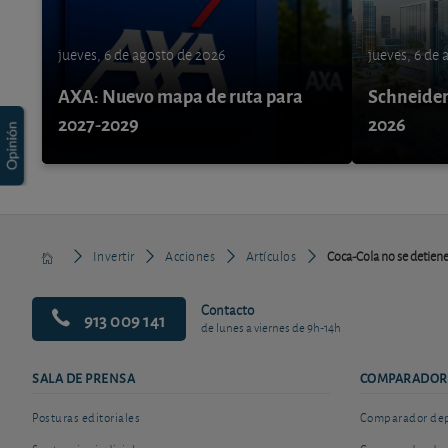
jueves, 6 de agosto de 2026
jueves, 6 de
AXA: Nuevo mapa de ruta para
Schneider 
2027-2029
2026
Invertir
Acciones
Artículos
Coca-Cola no se detiene 
Contacto
913 009 141
de lunes a viernes de 9h-14h
SALA DE PRENSA
COMPARADOR
Posturas editoriales
Comparador depó