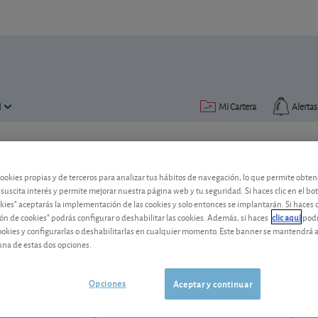
N
Mi Cartera
Alertas
Publicado el
20 julio 2011
lectura: 2 min.
cookies propias y de terceros para analizar tus hábitos de navegación, lo que permite obte
Coca-Cola no se detiene ante 
 suscita interés y permite mejorar nuestra página web y tu seguridad. Si haces clic en el bo
okies" aceptarás la implementación de las cookies y solo entonces se implantarán. Si haces c
ón de cookies" podrás configurar o deshabilitar las cookies. Además, si haces
clic aquí
podr
¿Cómo se refleja la crisis en los result
cookies y configurarlas o deshabilitarlas en cualquier momento. Este banner se mantendrá 
de la cotización?
una de estas dos opciones.
Coca - Cola
86,57 USD
US1912161007
Opciones
Aceptar y continuar
-0,26 USD (-0,30 %)
06/08/2026 Nueva York