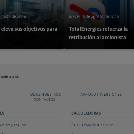
 agosto de 2026
jueves, 6 de agosto de 2026
eleva sus objetivos para
TotalEnergies refuerza la
retribución al accionista
ante la crisis
TODOS NUESTROS
APP OCU INVERSIONES
CONTACTOS
ES
CALCULADORAS
sitos y seguros
Calculadora de la pensión