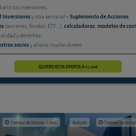
diario tus inversiones.
U Inversiones
Suplemento de Acciones
y otra semanal +
.
es
calculadoras
modelos de con
(acciones, fondos, ETF...),
,
calidad y derechos.
stros socios
y ahorra mucho dinero.
QUIERO ESTA OFERTA A 17,00€
Tiempo de lectura: 1 min.
Artículo
Tiempo de lectur