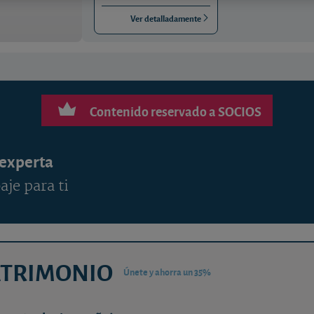
Ver detalladamente
Contenido reservado a SOCIOS
 experta
aje para ti
ATRIMONIO
Únete y ahorra un 35%