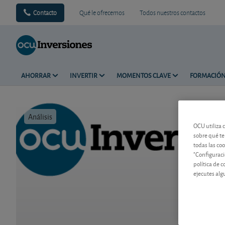
Contacto
Qué le ofrecemos
Todos nuestros contactos
AHORRAR
INVERTIR
MOMENTOS CLAVE
FORMACIÓ
Análisis
Tiempo de 
OCU utiliza 
sobre qué te
todas las co
"Configuraci
política de 
ejecutes alg