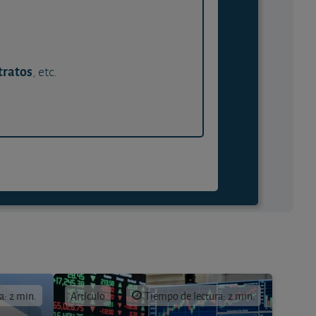
tratos
, etc.
a: 2 min.
Artículo
Tiempo de lectura: 2 min.