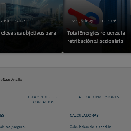
 agosto de 2026
jueves, 6 de agosto de 2026
eleva sus objetivos para
TotalEnergies refuerza la
retribución al accionista
0% de Verallia
TODOS NUESTROS
APP OCU INVERSIONES
CONTACTOS
ES
CALCULADORAS
sitos y seguros
Calculadora de la pensión