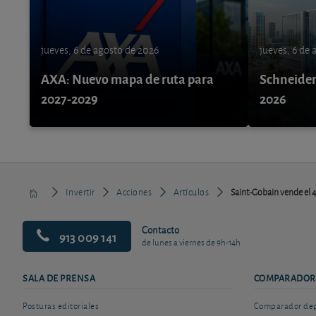
jueves, 6 de agosto de 2026
jueves, 6 de
AXA: Nuevo mapa de ruta para
Schneider 
2027-2029
2026
Invertir
Acciones
Artículos
Saint-Gobain vende el 4
Contacto
913 009 141
de lunes a viernes de 9h-14h
SALA DE PRENSA
COMPARADOR
Posturas editoriales
Comparador depó