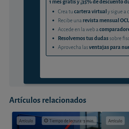
1 mes gratis y ¡35% de descuento d
cartera virtual
Crea tu
y sigue a 
revista mensual OC
Recibe una
comparador
Accede en la web a
Resolvemos tus dudas
sobre fis
ventajas para nue
Aprovecha las
Artículos relacionados
Artículo
Tiempo de lectura: 3 min.
Artículo