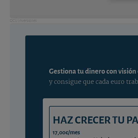
OCU Inversiones
Gestiona tu dinero con visión
y consigue que cada euro trab
HAZ CRECER TU P
17,00€/mes