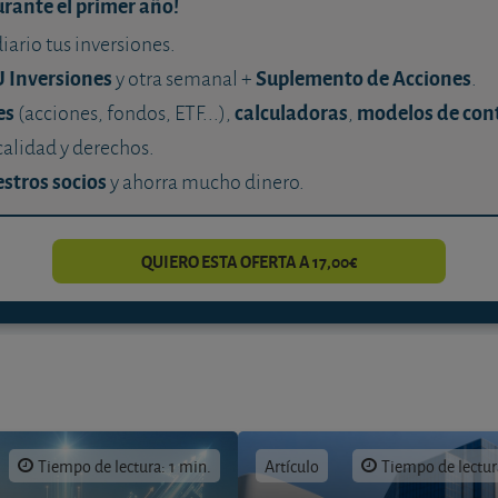
urante el primer año!
diario tus inversiones.
U Inversiones
Suplemento de Acciones
y otra semanal +
.
es
calculadoras
modelos de con
(acciones, fondos, ETF...),
,
calidad y derechos.
stros socios
y ahorra mucho dinero.
QUIERO ESTA OFERTA A 17,00€
Tiempo de lectura: 1 min.
Artículo
Tiempo de lectur