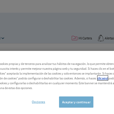
N
Mi Cartera
Alertas
Publicado el
13 junio 2011
lectura: 1 min.
cookies propias y de terceros para analizar tus hábitos de navegación, lo que permite obte
Saint-Gobain vende el 40% d
 suscita interés y permite mejorar nuestra página web y tu seguridad. Si haces clic en el bo
okies" aceptarás la implementación de las cookies y solo entonces se implantarán. Si haces c
El grupo galo vende una parte de su fili
ón de cookies" podrás configurar o deshabilitar las cookies. Además, si haces
clic aquí
podr
cookies y configurarlas o deshabilitarlas en cualquier momento. Este banner se mantendrá 
cotización está acorde con las perspecti
una de estas dos opciones.
Saint - Gobain
84,72 EUR
-
FR0000125007
Opciones
Aceptar y continuar
06/08/2026
París