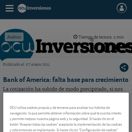
Análisis
Tiempo de lectura: 2 min.
Publicado el
07 enero 2011
OCU Inversiones
Bank of America: falta base para crecimiento
La cotización ha subido de modo precipitado, si nos
atenemos a las perspectivas. Acción cara. Venda.
OCU utiliza cookies propias y de terceros para analizar tus hábitos de
navegación, lo que permite obtener información sobre qué te suscita interés
Contenido reservado a SOCIOS
y permite mejorar nuestra página web y tu seguridad. Si haces clic en el
botón "Aceptar todas las cookies" aceptarás la implementación de las cookies
y solo entonces se implantarán. Si haces clic en "Configuración de cookies"