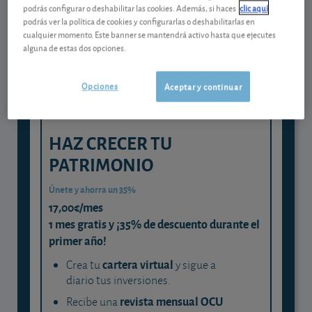
Gestiona tu dinero con visión
podrás configurar o deshabilitar las cookies. Además, si haces
clic aquí
experta
podrás ver la política de cookies y configurarlas o deshabilitarlas en
cualquier momento. Este banner se mantendrá activo hasta que ejecutes
y consigue que cada euro trabaje
alguna de estas dos opciones.
para ti
Opciones
Aceptar y continuar
HAZ CRECER TU
PATRIMONIO
Únete y ahorra un 35%
17,00€/mes
1 mes gratis y ¡35% de descuento durante el
primer año!
cartera virtual
Crea tu
y sigue a
diario tus inversiones.
revista mensual OCU
Recibe una