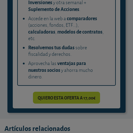
Inversiones
y otra semanal +
Suplemento de Acciones
.
comparadores
Accede en la web a
(acciones, fondos, ETF...),
calculadoras
modelos de contratos
,
,
etc.
Resolvemos tus dudas
sobre
fiscalidad y derechos.
ventajas para
Aprovecha las
nuestros socios
y ahorra mucho
dinero.
QUIERO ESTA OFERTA A 17,00€
Artículos relacionados