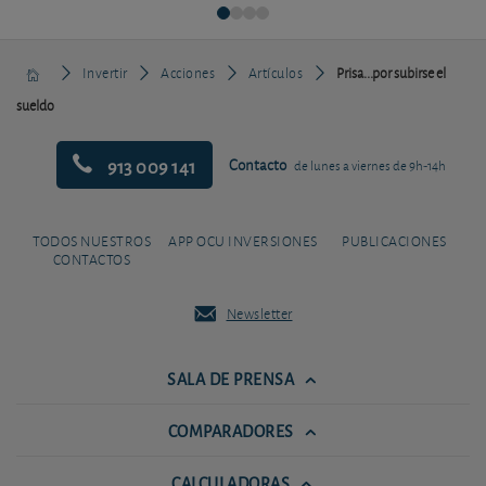
Invertir
Acciones
Artículos
Prisa...por subirse el
sueldo
913 009 141
Contacto
de lunes a viernes de 9h-14h
TODOS NUESTROS
APP OCU INVERSIONES
PUBLICACIONES
CONTACTOS
Newsletter
SALA DE PRENSA
COMPARADORES
CALCULADORAS