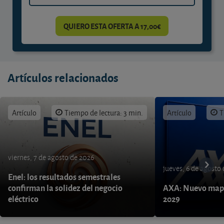
QUIERO ESTA OFERTA A 17,00€
Artículos relacionados
Artículo
Tiempo de lectura: 3 min.
Artículo
T
viernes, 7 de agosto de 2026
jueves, 6 de agosto
Enel: los resultados semestrales
confirman la solidez del negocio
AXA: Nuevo mapa
eléctrico
2029