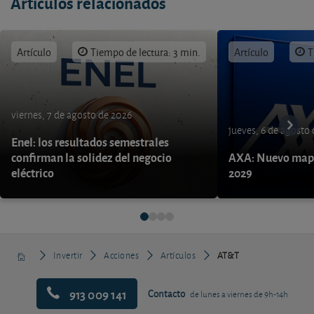
Artículos relacionados
Artículo
Tiempo de lectura: 3 min.
Artículo
T
viernes, 7 de agosto de 2026
jueves, 6 de agosto
Enel: los resultados semestrales
confirman la solidez del negocio
AXA: Nuevo mapa
eléctrico
2029
Invertir
Acciones
Artículos
AT&T
913 009 141
Contacto
de lunes a viernes de 9h-14h