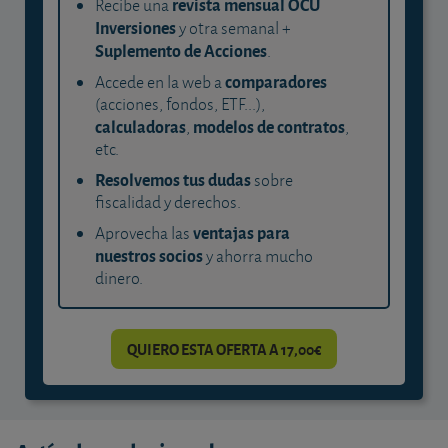
revista mensual OCU
Recibe una
Inversiones
y otra semanal +
Suplemento de Acciones
.
comparadores
Accede en la web a
(acciones, fondos, ETF...),
calculadoras
modelos de contratos
,
,
etc.
Resolvemos tus dudas
sobre
fiscalidad y derechos.
ventajas para
Aprovecha las
nuestros socios
y ahorra mucho
dinero.
QUIERO ESTA OFERTA A 17,00€