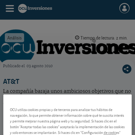
Análisis
Tiempo de lectura: 2 min.
Publicado el
03 agosto 2010
OCU Inversiones
AT&T
La compañía baraja unos ambiciosos objetivos que no
tendrá problemas en cumplir. Acción barata incluida
en nuestra cartera.
OCU utiliza cookies propias y de terceros para analizar tus hábitos de
navegación, lo que permite obtener información sobre qué te suscita interés
y permite mejorar nuestra página web y tu seguridad. Si haces clic en el
Contenido reservado a SOCIOS
botón "Aceptar todas las cookies" aceptarás la implementación de las cookies
y solo entonces se implantarán. Si haces clic en "Configuración de cookies"