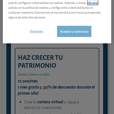
podrás configurar o deshabilitar las cookies. Además, si haces
clic aquí
Gestiona tu dinero con visión
podrás ver la política de cookies y configurarlas o deshabilitarlas en
cualquier momento. Este banner se mantendrá activo hasta que ejecutes
experta
alguna de estas dos opciones.
y consigue que cada euro trabaje
para ti
Opciones
Aceptar y continuar
HAZ CRECER TU
PATRIMONIO
Únete y ahorra un 35%
17,00€/mes
1 mes gratis y ¡35% de descuento durante el
primer año!
cartera virtual
Crea tu
y sigue a
diario tus inversiones.