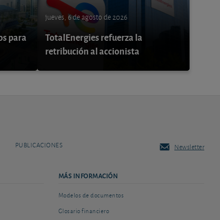
jueves, 6 de agosto de 2026
os para
TotalEnergies refuerza la
retribución al accionista
PUBLICACIONES
Newsletter
MÁS INFORMACIÓN
Modelos de documentos
Glosario financiero