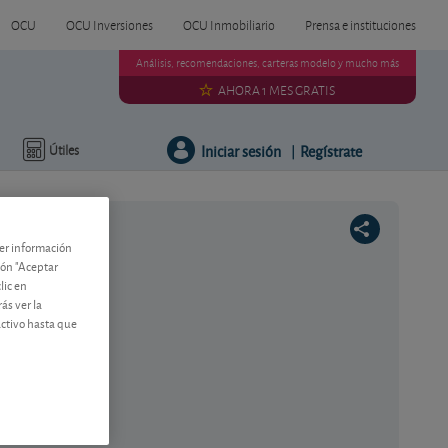
OCU
OCU Inversiones
OCU Inmobiliario
Prensa e instituciones
Análisis, recomendaciones, carteras modelo y mucho más
AHORA 1 MES GRATIS
Iniciar sesión
Regístrate
Útiles
|
ner información
tón "Aceptar
lic en
ás ver la
ratégico.
activo hasta que