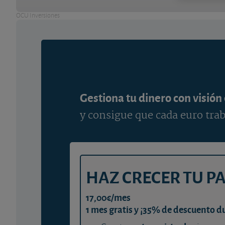
OCU Inversiones
Gestiona tu dinero con visión
y consigue que cada euro trab
HAZ CRECER TU P
17,00€/mes
1 mes gratis y ¡35% de descuento d