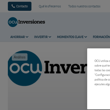
Contacto
Qué le ofrecemos
Todos nuestros contactos
AHORRAR
INVERTIR
MOMENTOS CLAVE
FORMACIÓ
Análisis
Tiempo de 
OCU utiliza 
sobre qué te
todas las co
"Configuraci
política de 
ejecutes alg