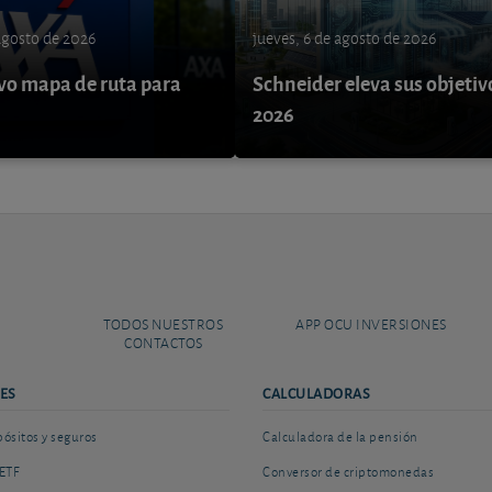
 agosto de 2026
jueves, 6 de agosto de 2026
o mapa de ruta para
Schneider eleva sus objetiv
9
2026
TODOS NUESTROS
APP OCU INVERSIONES
CONTACTOS
ES
CALCULADORAS
sitos y seguros
Calculadora de la pensión
ETF
Conversor de criptomonedas