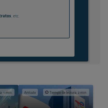
tratos
, etc.
a: 1 min.
Artículo
Tiempo de lectura: 2 min.