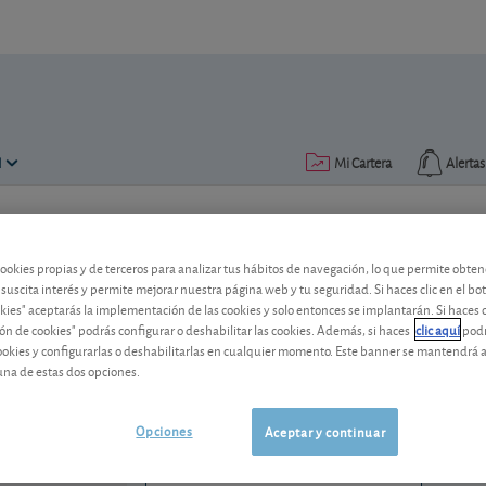
N
Mi Cartera
Alertas
Publicado el
12 julio 2010
lectura: 1 min.
cookies propias y de terceros para analizar tus hábitos de navegación, lo que permite obte
Gas Natural
 suscita interés y permite mejorar nuestra página web y tu seguridad. Si haces clic en el bo
okies" aceptarás la implementación de las cookies y solo entonces se implantarán. Si haces c
ón de cookies" podrás configurar o deshabilitar las cookies. Además, si haces
clic aquí
podr
Apuesta por Brasil en el nuevo Plan est
cookies y configurarlas o deshabilitarlas en cualquier momento. Este banner se mantendrá 
una de estas dos opciones.
Naturgy
28,72 EUR
ES0116870314
-0,06 EUR (-0,21 %)
Opciones
Aceptar y continuar
07/08/2026 Madrid
Ver detalladamente