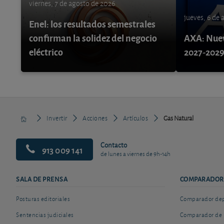
viernes, 7 de agosto de 2026
jueves, 6 de
Enel: los resultados semestrales
confirman la solidez del negocio
AXA: Nuev
eléctrico
2027-202
Invertir
Acciones
Artículos
Gas Natural
Contacto
913 009 141
de lunes a viernes de 9h-14h
SALA DE PRENSA
COMPARADOR
Posturas editoriales
Comparador depó
Sentencias judiciales
Comparador de 