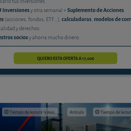
diario tus inversiones.
U Inversiones
Suplemento de Acciones
y otra semanal +
.
es
calculadoras
modelos de con
(acciones, fondos, ETF...),
,
calidad y derechos.
stros socios
y ahorra mucho dinero.
QUIERO ESTA OFERTA A 17,00€
Tiempo de lectura: 3 min.
Artículo
Tiempo de lectur