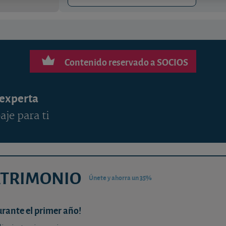
Contenido reservado a SOCIOS
 experta
aje para ti
ATRIMONIO
Únete y ahorra un 35%
urante el primer año!