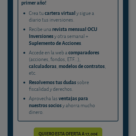
primer año!
cartera virtual
Crea tu
y sigue a
diario tus inversiones.
revista mensual OCU
Recibe una
Inversiones
y otra semanal +
Suplemento de Acciones
.
comparadores
Accede en la web a
(acciones, fondos, ETF...),
calculadoras
modelos de contratos
,
,
etc.
Resolvemos tus dudas
sobre
fiscalidad y derechos.
ventajas para
Aprovecha las
nuestros socios
y ahorra mucho
dinero.
QUIERO ESTA OFERTA A 17,00€