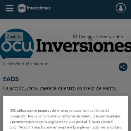
Análisis
Tiempo de lectura: 1 min.
Publicado el
16 junio 2010
OCU Inversiones
EADS
La acción, cara, merece nuestro consejo de venta.
Airbus
214,95 EUR
-
NL0000235190
OCU utiliza cookies propias y de terceros para analizar tus hábitos de
navegación, lo que permite obtener información sobre qué te suscita interés
05/08/2026 París
y permite mejorar nuestra página web y tu seguridad. Si haces clic en el
Ver detalladamente
botón "Aceptar todas las cookies" aceptarás la implementación de las cookies