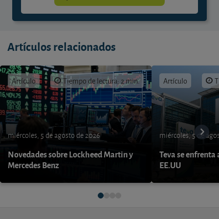
Artículos relacionados
Artículo
Tiempo de lectura: 2 min.
Artículo
T
miércoles, 5 de agosto de 2026
miércoles, 5 de ago
Novedades sobre Lockheed Martin y
Teva se enfrenta 
Mercedes Benz
EE.UU