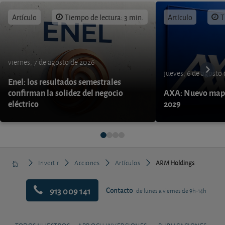
Artículo
Tiempo de lectura: 3 min.
Artículo
T
viernes, 7 de agosto de 2026
jueves, 6 de agosto
Enel: los resultados semestrales
confirman la solidez del negocio
AXA: Nuevo mapa
eléctrico
2029
Invertir
Acciones
Artículos
ARM Holdings
913 009 141
Contacto
de lunes a viernes de 9h-14h