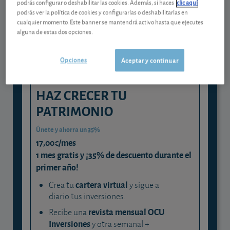
podrás configurar o deshabilitar las cookies. Además, si haces
clic aquí
experta
podrás ver la política de cookies y configurarlas o deshabilitarlas en
cualquier momento. Este banner se mantendrá activo hasta que ejecutes
y consigue que cada euro trabaje
alguna de estas dos opciones.
para ti
Opciones
Aceptar y continuar
HAZ CRECER TU
PATRIMONIO
Únete y ahorra un 35%
17,00€/mes
1 mes gratis y ¡35% de descuento durante el
primer año!
cartera virtual
Crea tu
y sigue a
diario tus inversiones.
revista mensual OCU
Recibe una
Inversiones
y otra semanal +