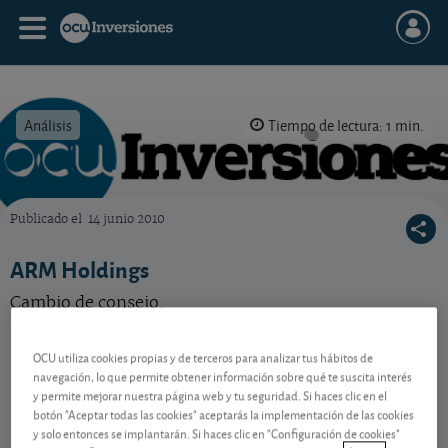
Análisis
Tiempo de lectura: 1 min.
Publicado el
14 junio 2010
OCU Inversiones
ARM Holdings
Cambio de consejo.
OCU utiliza cookies propias y de terceros para analizar tus hábitos de
Contenido reservado a SOCIOS
navegación, lo que permite obtener información sobre qué te suscita interés
y permite mejorar nuestra página web y tu seguridad. Si haces clic en el
botón "Aceptar todas las cookies" aceptarás la implementación de las cookies
y solo entonces se implantarán. Si haces clic en "Configuración de cookies"
Gestiona tu dinero con visión