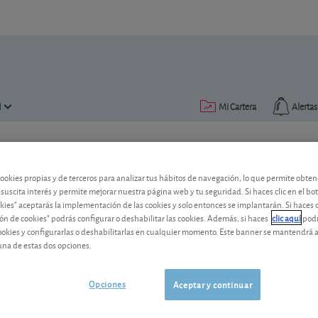
N
Mi Cartera
Alertas
Publicado el
05 mayo 2010
lectura: 2 min.
cookies propias y de terceros para analizar tus hábitos de navegación, lo que permite obte
Acerinox
 suscita interés y permite mejorar nuestra página web y tu seguridad. Si haces clic en el bo
okies" aceptarás la implementación de las cookies y solo entonces se implantarán. Si haces c
Pese a la mejora de sus resultados trim
ón de cookies" podrás configurar o deshabilitar las cookies. Además, si haces
clic aquí
podr
cookies y configurarlas o deshabilitarlas en cualquier momento. Este banner se mantendrá 
cara.
una de estas dos opciones.
Acerinox
18,22 EUR
-
ES0132105018
Opciones
Aceptar y continuar
06/08/2026
Madrid