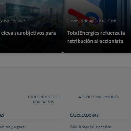
 agosto de 2026
jueves, 6 de agosto de 2026
eleva sus objetivos para
TotalEnergies refuerza la
retribución al accionista
TODOS NUESTROS
APP OCU INVERSIONES
CONTACTOS
ES
CALCULADORAS
sitos y seguros
Calculadora de la pensión