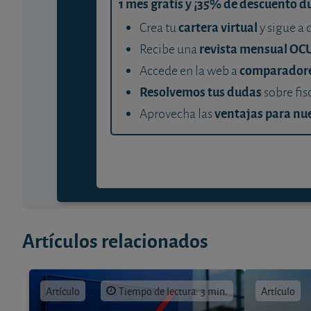
1 mes gratis y ¡35% de descuento d
cartera virtual
Crea tu
y sigue a 
revista mensual OC
Recibe una
comparador
Accede en la web a
Resolvemos tus dudas
sobre fis
ventajas para nue
Aprovecha las
Artículos relacionados
Artículo
Tiempo de lectura: 3 min.
Artículo