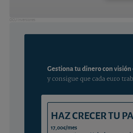
OCU Inversiones
Gestiona tu dinero con visión
y consigue que cada euro trab
HAZ CRECER TU P
17,00€/mes