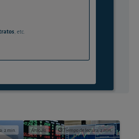
tratos
, etc.
a: 2 min.
Artículo
Tiempo de lectura: 2 min.