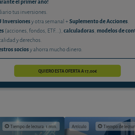
urante el primer año!
diario tus inversiones.
U Inversiones
Suplemento de Acciones
y otra semanal +
.
es
calculadoras
modelos de con
(acciones, fondos, ETF...),
,
calidad y derechos.
stros socios
y ahorra mucho dinero.
QUIERO ESTA OFERTA A 17,00€
Tiempo de lectura: 1 min.
Artículo
Tiempo de lectur