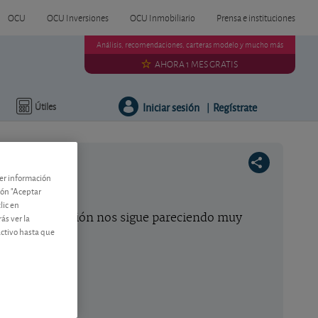
OCU
OCU Inversiones
OCU Inmobiliario
Prensa e instituciones
Análisis, recomendaciones, carteras modelo y mucho más
AHORA 1 MES GRATIS
Iniciar sesión
Regístrate
Útiles
|
ner información
tón "Aceptar
lic en
estrales, la acción nos sigue pareciendo muy
ás ver la
activo hasta que