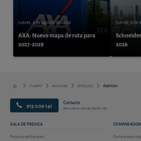
jueves, 6 de agosto de 2026
jueves, 6 de
AXA: Nuevo mapa de ruta para
Schneider 
2027-2029
2026
Invertir
Acciones
Artículos
Acerinox
Contacto
913 009 141
de lunes a viernes de 9h-14h
SALA DE PRENSA
COMPARADOR
Posturas editoriales
Comparador depó