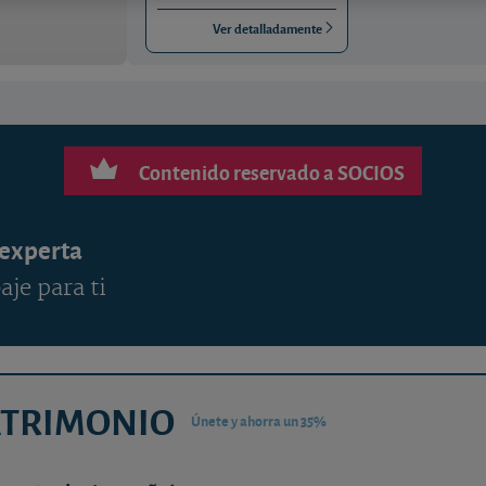
Ver detalladamente
Contenido reservado a SOCIOS
 experta
aje para ti
ATRIMONIO
Únete y ahorra un 35%