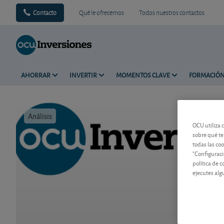
Contacto
Qué le ofrecemos
Todos nuestros contactos
AHORRAR
INVERTIR
MOMENTOS CLAVE
FORMACIÓ
Análisis
Tiempo de 
OCU utiliza 
sobre qué te
todas las co
"Configuraci
política de 
ejecutes alg