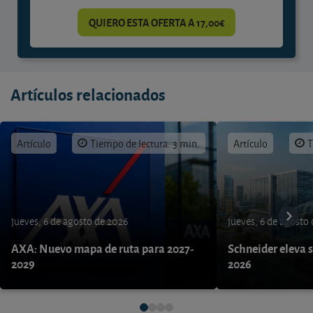
QUIERO ESTA OFERTA A 17,00€
Artículos relacionados
Artículo
Tiempo de lectura: 3 min.
Artículo
T
jueves, 6 de agosto de 2026
jueves, 6 de agosto
AXA: Nuevo mapa de ruta para 2027-
Schneider eleva s
2029
2026