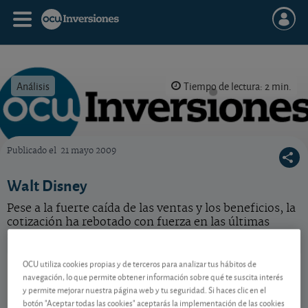
Análisis
Tiempo de lectura: 2 min.
Publicado el
21 mayo 2009
OCU Inversiones
Walt Disney
Pese a la fuerte caída de las ventas y los beneficios, la
cotización ha rebotado con fuerza en las últimas
semanas. Acción correcta. Mantenga.
OCU utiliza cookies propias y de terceros para analizar tus hábitos de
Walt Disney
101,76 USD
navegación, lo que permite obtener información sobre qué te suscita interés
-
US2546871060
y permite mejorar nuestra página web y tu seguridad. Si haces clic en el
05/08/2026 Nueva York
botón "Aceptar todas las cookies" aceptarás la implementación de las cookies