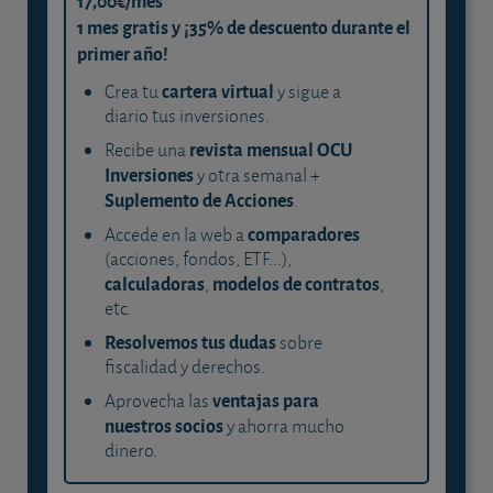
17,00€/mes
1 mes gratis y ¡35% de descuento durante el
primer año!
cartera virtual
Crea tu
y sigue a
diario tus inversiones.
revista mensual OCU
Recibe una
Inversiones
y otra semanal +
Suplemento de Acciones
.
comparadores
Accede en la web a
(acciones, fondos, ETF...),
calculadoras
modelos de contratos
,
,
etc.
Resolvemos tus dudas
sobre
fiscalidad y derechos.
ventajas para
Aprovecha las
nuestros socios
y ahorra mucho
dinero.