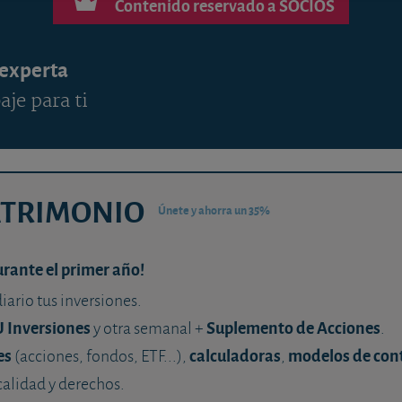
Contenido reservado a SOCIOS
 experta
aje para ti
ATRIMONIO
Únete y ahorra un 35%
urante el primer año!
diario tus inversiones.
U Inversiones
Suplemento de Acciones
y otra semanal +
.
es
calculadoras
modelos de con
(acciones, fondos, ETF...),
,
calidad y derechos.