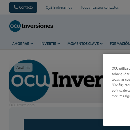
Contacto
Qué le ofrecemos
Todos nuestros contactos
AHORRAR
INVERTIR
MOMENTOS CLAVE
FORMACIÓ
Análisis
Tiempo de 
OCU utiliza 
sobre qué te
todas las co
"Configuraci
política de 
ejecutes alg
OCU Inversiones