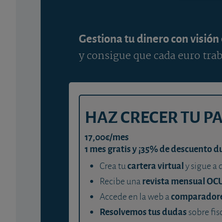
Gestiona tu dinero con visión
y consigue que cada euro trab
HAZ CRECER TU P
17,00€/mes
1 mes gratis y ¡35% de descuento d
cartera virtual
Crea tu
y sigue a 
revista mensual OC
Recibe una
comparador
Accede en la web a
Resolvemos tus dudas
sobre fis