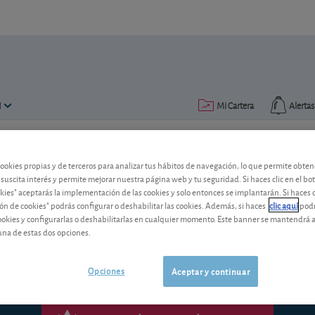
N
Mi Cartera
Alertas
Publicado el
14 mayo 2009
lectura: 4 min.
cookies propias y de terceros para analizar tus hábitos de navegación, lo que permite obte
 suscita interés y permite mejorar nuestra página web y tu seguridad. Si haces clic en el bo
¿Dividendo en el aire?
okies" aceptarás la implementación de las cookies y solo entonces se implantarán. Si haces c
ón de cookies" podrás configurar o deshabilitar las cookies. Además, si haces
clic aquí
podr
cookies y configurarlas o deshabilitarlas en cualquier momento. Este banner se mantendrá 
¿Tengo derecho a cobrar el dividendo d
una de estas dos opciones.
Opciones
Aceptar y continuar