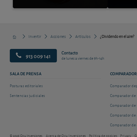
Invertir
Acciones
Artículos
¿Dividendo en el aire?
Contacto
913 009 141
de lunes a viernes de 9h-14h
SALA DE PRENSA
COMPARADOR
Posturas editoriales
Comparador depó
Sentencias judiciales
Comparador de 
Comparador de 
Comparador de 
Comparador de 
© 2026 Ocu Inversiones
Acerca de Ocu Inversiones
Política de cookies
Privacy
C