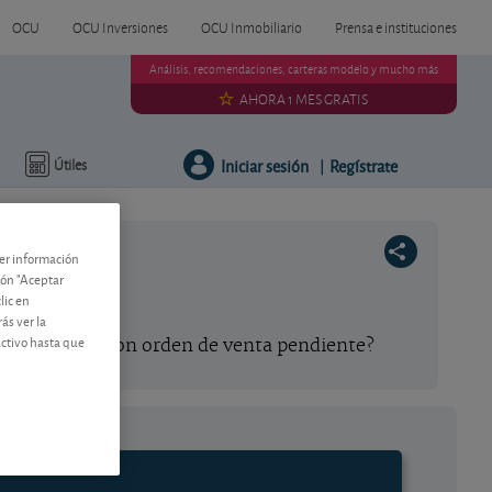
OCU
OCU Inversiones
OCU Inmobiliario
Prensa e instituciones
Análisis, recomendaciones, carteras modelo y mucho más
AHORA 1 MES GRATIS
Iniciar sesión
Regístrate
Útiles
|
ner información
tón "Aceptar
lic en
ás ver la
activo hasta que
e una acción con orden de venta pendiente?