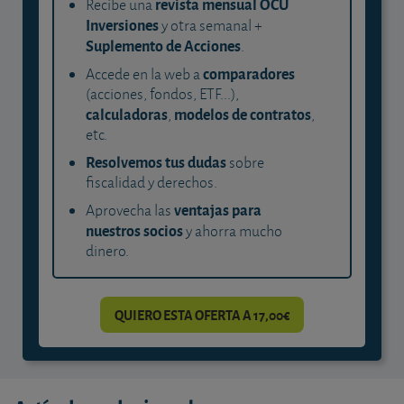
revista mensual OCU
Recibe una
Inversiones
y otra semanal +
Suplemento de Acciones
.
comparadores
Accede en la web a
(acciones, fondos, ETF...),
calculadoras
modelos de contratos
,
,
etc.
Resolvemos tus dudas
sobre
fiscalidad y derechos.
ventajas para
Aprovecha las
nuestros socios
y ahorra mucho
dinero.
QUIERO ESTA OFERTA A 17,00€