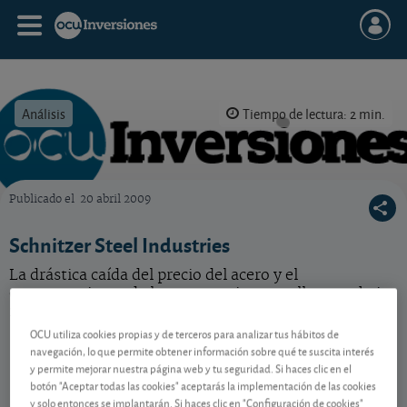
Análisis
Tiempo de lectura: 2 min.
Publicado el
20 abril 2009
OCU Inversiones
Schnitzer Steel Industries
La drástica caída del precio del acero y el
empeoramiento de las perspectivas nos llevan rebajar
nuestras previsiones. Acción cara.
OCU utiliza cookies propias y de terceros para analizar tus hábitos de
navegación, lo que permite obtener información sobre qué te suscita interés
y permite mejorar nuestra página web y tu seguridad. Si haces clic en el
Contenido reservado a SOCIOS
botón "Aceptar todas las cookies" aceptarás la implementación de las cookies
y solo entonces se implantarán. Si haces clic en "Configuración de cookies"