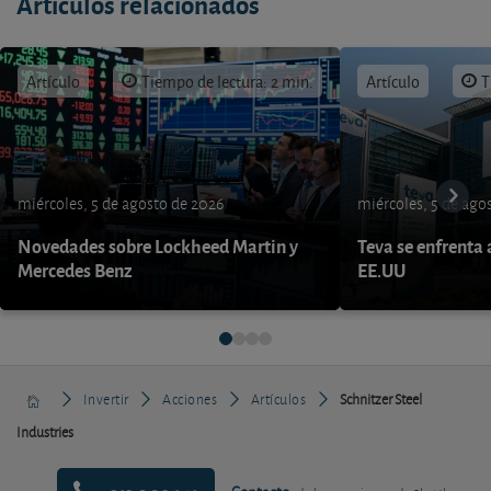
Artículos relacionados
Artículo
Tiempo de lectura: 2 min.
Artículo
T
miércoles, 5 de agosto de 2026
miércoles, 5 de ago
Novedades sobre Lockheed Martin y
Teva se enfrenta 
Mercedes Benz
EE.UU
Invertir
Acciones
Artículos
Schnitzer Steel
Industries