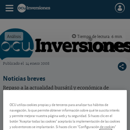
Análisis
Tiempo de lectura: 6 min.
Publicado el
14 enero 2008
OCU Inversiones
Noticias breves
Repaso a la actualidad bursátil y económica de
algunas compañías de nuestra selección.
OCU utiliza cookies propias y de terceros para analizar tus hábitos de
navegación, lo que permite obtener información sobre qué te suscita interés
Contenido reservado a SOCIOS
y permite mejorar nuestra página web y tu seguridad. Si haces clic en el
botón "Aceptar todas las cookies" aceptarás la implementación de las cookies
y solo entonces se implantarán. Si haces clic en "Configuración de cookies"