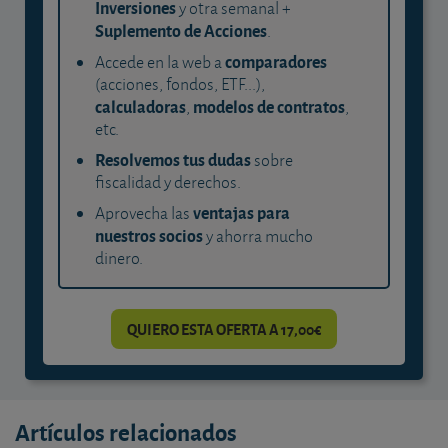
Inversiones
y otra semanal +
Suplemento de Acciones
.
comparadores
Accede en la web a
(acciones, fondos, ETF...),
calculadoras
modelos de contratos
,
,
etc.
Resolvemos tus dudas
sobre
fiscalidad y derechos.
ventajas para
Aprovecha las
nuestros socios
y ahorra mucho
dinero.
QUIERO ESTA OFERTA A 17,00€
Artículos relacionados