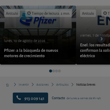
Artículo
Tiempo de lectura: 2 min.
Artículo
T
viernes, 7 de agost
lunes, 10 de agosto de 2026
Enel: los resulta
Pfizer: a la búsqueda de nuevos
confirman la soli
motores de crecimiento
eléctrico
Invertir
Acciones
Artículos
Noticias breves
913 009 141
Contacto
de lunes a viernes de 9h-14h