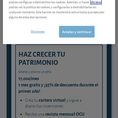
Gestiona tu dinero con visión
podrás configurar o deshabilitar las cookies. Además, si haces
clic aquí
podrás ver la política de cookies y configurarlas o deshabilitarlas en
experta
cualquier momento. Este banner se mantendrá activo hasta que ejecutes
alguna de estas dos opciones.
y consigue que cada euro trabaje
para ti
Opciones
Aceptar y continuar
HAZ CRECER TU
PATRIMONIO
Únete y ahorra un 35%
17,00€/mes
1 mes gratis y ¡35% de descuento durante el
primer año!
cartera virtual
Crea tu
y sigue a
diario tus inversiones.
revista mensual OCU
Recibe una