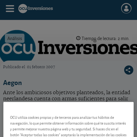
Análisis
Tiempo de lectura: 2 min.
Publicado el
01 febrero 2007
OCU Inversiones
Aegon
Ante los ambiciosos objetivos planteados, la entidad
neerlandesa cuenta con armas suficientes para salir
airosa.
OCU utiliza cookies propias y de terceros para analizar tus hábitos de
Aegon
8,232 EUR
navegación, lo que permite obtener información sobre qué te suscita interés
-
BMG0112X1056
y permite mejorar nuestra página web y tu seguridad. Si haces clic en el
05/08/2026 Ámsterdam
botón "Aceptar todas las cookies" aceptarás la implementación de las cookies