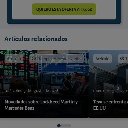
QUIERO ESTA OFERTA A 17,00€
Artículos relacionados
Artículo
Tiempo de lectura: 2 min.
Artículo
T
miércoles, 5 de agosto de 2026
miércoles, 5 de ago
Novedades sobre Lockheed Martin y
Teva se enfrenta 
Mercedes Benz
EE.UU