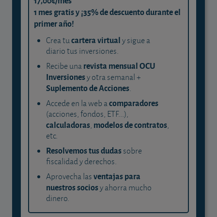
17,00€/mes
1 mes gratis y ¡35% de descuento durante el
primer año!
cartera virtual
Crea tu
y sigue a
diario tus inversiones.
revista mensual OCU
Recibe una
Inversiones
y otra semanal +
Suplemento de Acciones
.
comparadores
Accede en la web a
(acciones, fondos, ETF...),
calculadoras
modelos de contratos
,
,
etc.
Resolvemos tus dudas
sobre
fiscalidad y derechos.
ventajas para
Aprovecha las
nuestros socios
y ahorra mucho
dinero.