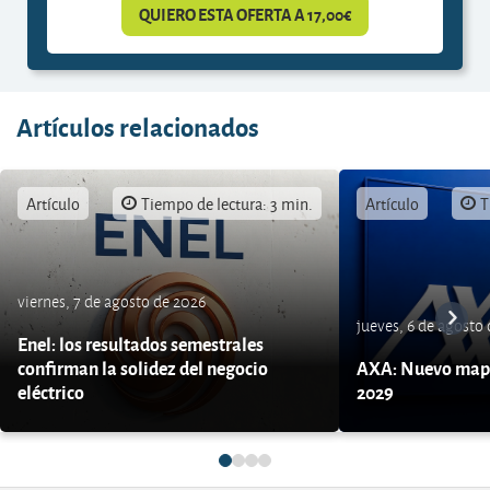
QUIERO ESTA OFERTA A 17,00€
Artículos relacionados
Artículo
Tiempo de lectura: 3 min.
Artículo
T
viernes, 7 de agosto de 2026
jueves, 6 de agosto
Enel: los resultados semestrales
confirman la solidez del negocio
AXA: Nuevo mapa
eléctrico
2029