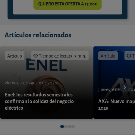
QUIERO ESTA OFERTA A 17,00€
Artículos relacionados
Artículo
Tiempo de lectura: 3 min.
Artículo
T
viernes, 7 de agosto de 2026
jueves, 6 de agosto
Enel: los resultados semestrales
confirman la solidez del negocio
AXA: Nuevo mapa
eléctrico
2029