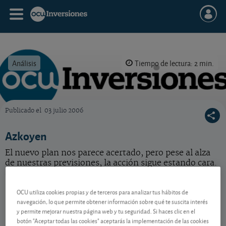
Análisis
Tiempo de lectura: 2 min.
Publicado el
03 julio 2006
OCU Inversiones
Azkoyen
El nuevo plan nos parece acertado, pero pese al alza
de nuestras previsiones, la acción sigue estando cara.
Azkoyen
10,10 EUR
OCU utiliza cookies propias y de terceros para analizar tus hábitos de
-
ES0112458312
navegación, lo que permite obtener información sobre qué te suscita interés
y permite mejorar nuestra página web y tu seguridad. Si haces clic en el
07/08/2026 Madrid
botón "Aceptar todas las cookies" aceptarás la implementación de las cookies