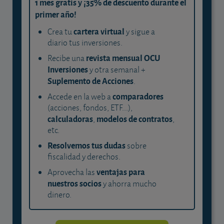
1 mes gratis y ¡35% de descuento durante el
primer año!
cartera virtual
Crea tu
y sigue a
diario tus inversiones.
revista mensual OCU
Recibe una
Inversiones
y otra semanal +
Suplemento de Acciones
.
comparadores
Accede en la web a
(acciones, fondos, ETF...),
calculadoras
modelos de contratos
,
,
etc.
Resolvemos tus dudas
sobre
fiscalidad y derechos.
ventajas para
Aprovecha las
nuestros socios
y ahorra mucho
dinero.