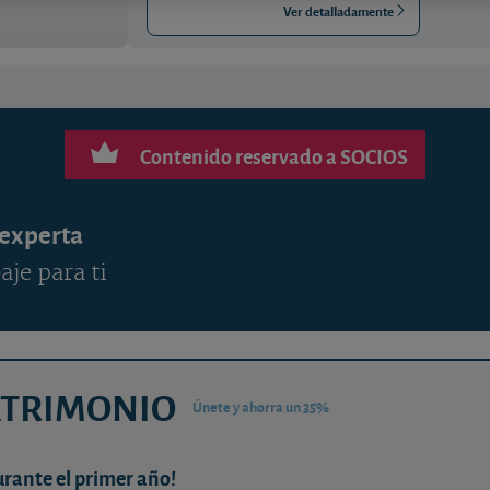
Ver detalladamente
Contenido reservado a SOCIOS
 experta
aje para ti
ATRIMONIO
Únete y ahorra un 35%
urante el primer año!