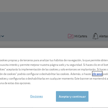
N
Mi Cartera
Alertas
Publicado el
31 marzo 2006
lectura: 2 min.
cookies propias y de terceros para analizar tus hábitos de navegación, lo que permite obte
EDP
 suscita interés y permite mejorar nuestra página web y tu seguridad. Si haces clic en el bo
okies" aceptarás la implementación de las cookies y solo entonces se implantarán. Si haces c
ón de cookies" podrás configurar o deshabilitar las cookies. Además, si haces
clic aquí
podr
Tras los magníficos resultados en 2005,
cookies y configurarlas o deshabilitarlas en cualquier momento. Este banner se mantendrá 
beneficio para la compañía.
una de estas dos opciones.
EDP
4,515 EUR
PTEDP0AM0009
Opciones
Aceptar y continuar
0,048 EUR (1,07 %)
06/08/2026 Lisboa