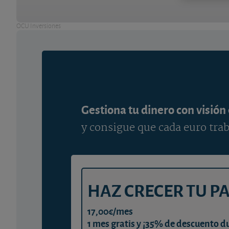
OCU Inversiones
Gestiona tu dinero con visión
y consigue que cada euro trab
HAZ CRECER TU P
17,00€/mes
1 mes gratis y ¡35% de descuento d