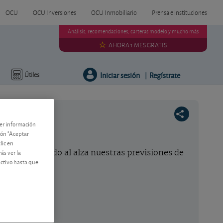
OCU
OCU Inversiones
OCU Inmobiliario
Prensa e instituciones
Análisis, recomendaciones, carteras modelo y mucho más
AHORA 1 MES GRATIS
Iniciar sesión
Regístrate
Útiles
|
ner información
tón "Aceptar
lic en
ás ver la
 hemos revisado al alza nuestras previsiones de
activo hasta que