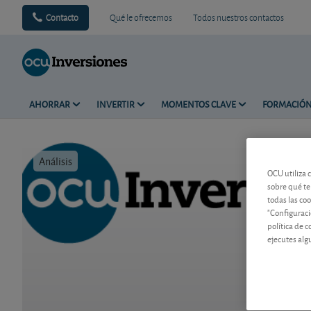
Contacto
Qué le ofrecemos
Todos nuestros contactos
AHORRAR
INVERTIR
MOMENTOS CLAVE
FORMACIÓ
Análisis
Tiempo de 
OCU utiliza 
sobre qué te
todas las co
"Configuraci
política de 
ejecutes alg