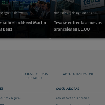
 de agosto de 2026
miércoles, 5 de agosto de 2026
s sobre Lockheed Martin
Teva se enfrenta a nuevos
s Benz
aranceles en EE.UU
TODOS NUESTROS
APP OCU INVERSIONES
CONTACTOS
ES
CALCULADORAS
sitos y seguros
Calculadora de la pensión