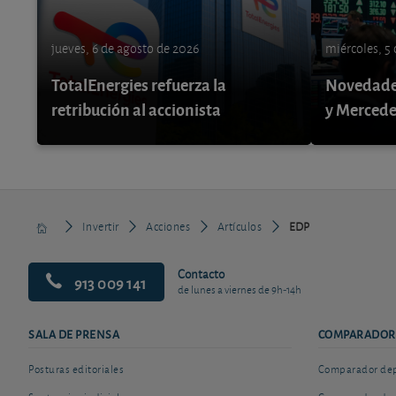
jueves, 6 de agosto de 2026
miércoles, 5
TotalEnergies refuerza la
Novedade
retribución al accionista
y Mercede
Invertir
Acciones
Artículos
EDP
Contacto
913 009 141
de lunes a viernes de 9h-14h
SALA DE PRENSA
COMPARADOR
Posturas editoriales
Comparador depó