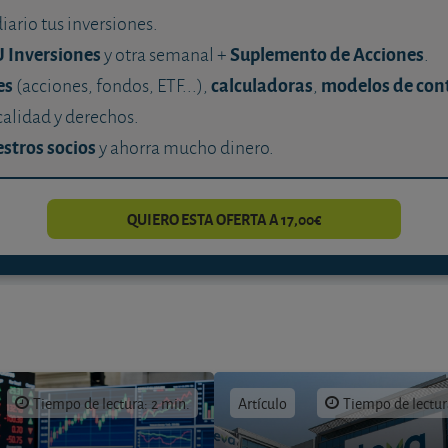
diario tus inversiones.
U Inversiones
Suplemento de Acciones
y otra semanal +
.
es
calculadoras
modelos de con
(acciones, fondos, ETF...),
,
calidad y derechos.
stros socios
y ahorra mucho dinero.
QUIERO ESTA OFERTA A 17,00€
Tiempo de lectura: 2 min.
Artículo
Tiempo de lectur