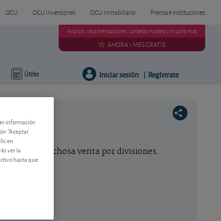
OCU
OCU Inversiones
OCU Inmobiliario
Prensa e instituciones
Análisis, recomendaciones, carteras modelo y mucho más
AHORA 1 MES GRATIS
Iniciar sesión
Regístrate
Útiles
|
ner información
tón "Aceptar
lic en
ás ver la
s en una provechosa venta por divisiones.
activo hasta que