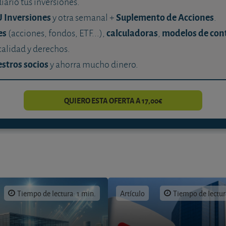
diario tus inversiones.
U Inversiones
Suplemento de Acciones
y otra semanal +
.
es
calculadoras
modelos de con
(acciones, fondos, ETF...),
,
calidad y derechos.
stros socios
y ahorra mucho dinero.
QUIERO ESTA OFERTA A 17,00€
Tiempo de lectura: 1 min.
Artículo
Tiempo de lectur