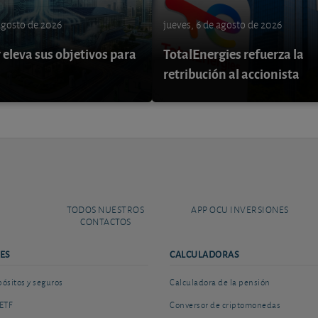
 agosto de 2026
jueves, 6 de agosto de 2026
eleva sus objetivos para
TotalEnergies refuerza la
retribución al accionista
TODOS NUESTROS
APP OCU INVERSIONES
CONTACTOS
ES
CALCULADORAS
sitos y seguros
Calculadora de la pensión
ETF
Conversor de criptomonedas