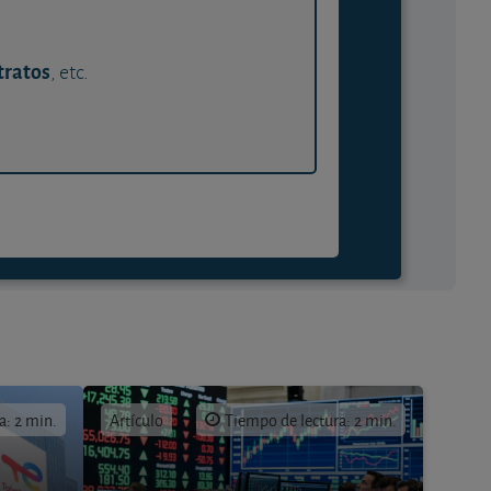
tratos
, etc.
a: 2 min.
Artículo
Tiempo de lectura: 2 min.