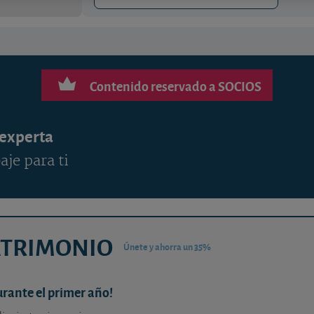
Contenido reservado a SOCIOS
 experta
aje para ti
ATRIMONIO
Únete y ahorra un 35%
urante el primer año!