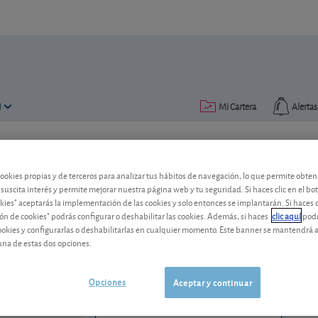
N
Mi Cartera
Alertas
Publicado el
02 diciembre 2005
lectura: 2 min.
cookies propias y de terceros para analizar tus hábitos de navegación, lo que permite obte
Agfa-Gevaert
 suscita interés y permite mejorar nuestra página web y tu seguridad. Si haces clic en el bo
okies" aceptarás la implementación de las cookies y solo entonces se implantarán. Si haces c
ón de cookies" podrás configurar o deshabilitar las cookies. Además, si haces
clic aquí
podr
Pese a los pobres resultados, confiamo
cookies y configurarlas o deshabilitarlas en cualquier momento. Este banner se mantendrá 
una de estas dos opciones.
Agfa - Gevaert
0,3805 EUR
BE0003755692
0,0005 EUR (0,13 %)
Opciones
Aceptar y continuar
06/08/2026 Bruselas
Ver detalladamente