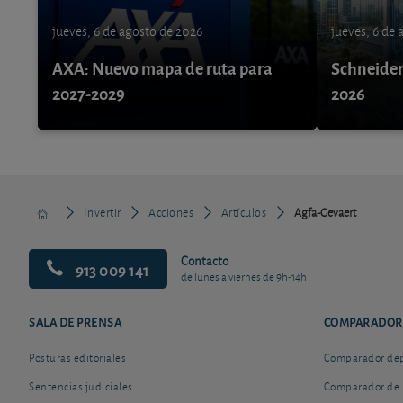
jueves, 6 de agosto de 2026
jueves, 6 de
AXA: Nuevo mapa de ruta para
Schneider 
2027-2029
2026
Invertir
Acciones
Artículos
Agfa-Gevaert
Contacto
913 009 141
de lunes a viernes de 9h-14h
SALA DE PRENSA
COMPARADOR
Posturas editoriales
Comparador depó
Sentencias judiciales
Comparador de 