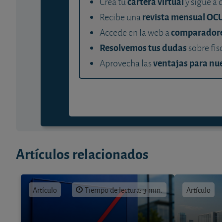
cartera virtual
Crea tu
y sigue a 
revista mensual OC
Recibe una
comparador
Accede en la web a
Resolvemos tus dudas
sobre fis
ventajas para nue
Aprovecha las
Artículos relacionados
Artículo
Tiempo de lectura: 3 min.
Artículo