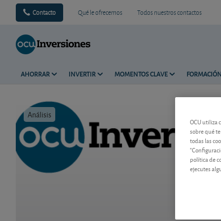
Contacto
Qué le ofrecemos
Todos nuestros contactos
AHORRAR
INVERTIR
MOMENTOS CLAVE
FORMACIÓ
Análisis
Tiempo de 
OCU utiliza 
sobre qué te
todas las co
"Configuraci
política de 
ejecutes alg