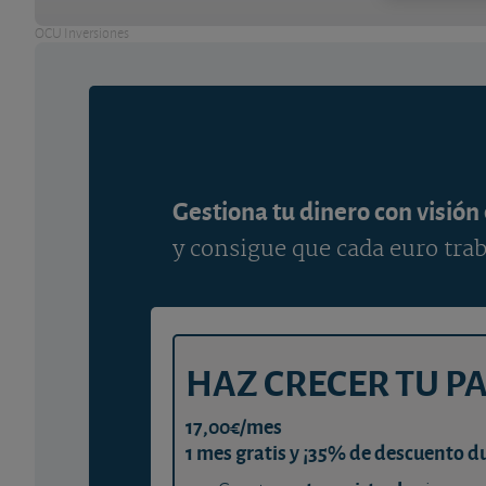
OCU Inversiones
Gestiona tu dinero con visión
y consigue que cada euro trab
HAZ CRECER TU P
17,00€/mes
1 mes gratis y ¡35% de descuento d