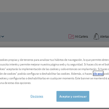
N
Mi Cartera
Alertas
Publicado el
26 septiembre 2005
lectura: 2 min.
cookies propias y de terceros para analizar tus hábitos de navegación, lo que permite obte
Merck
 suscita interés y permite mejorar nuestra página web y tu seguridad. Si haces clic en el bo
okies" aceptarás la implementación de las cookies y solo entonces se implantarán. Si haces c
ón de cookies" podrás configurar o deshabilitar las cookies. Además, si haces
clic aquí
podr
cookies y configurarlas o deshabilitarlas en cualquier momento. Este banner se mantendrá 
Merck
128,37 USD
una de estas dos opciones.
US58933Y1055
0,04 USD (0,03 %)
06/08/2026 Nueva York
Opciones
Aceptar y continuar
Ver detalladamente