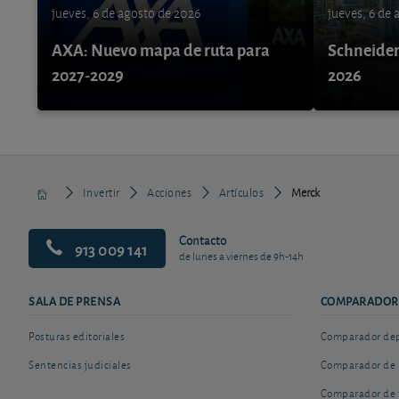
jueves, 6 de agosto de 2026
jueves, 6 de
AXA: Nuevo mapa de ruta para
Schneider 
2027-2029
2026
Invertir
Acciones
Artículos
Merck
Contacto
913 009 141
de lunes a viernes de 9h-14h
SALA DE PRENSA
COMPARADOR
Posturas editoriales
Comparador depó
Sentencias judiciales
Comparador de 
Comparador de 