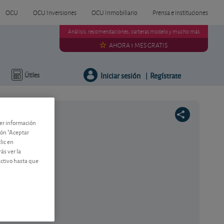
OCU
OCU Inversiones
OCU Inmobiliario
Prensa e instituciones
Análisis, recomendaciones, carteras modelo y mucho más
AHORA 1 MES GRATIS
Iniciar sesión
Regístrate
Útiles
|
ner información
tón "Aceptar
lic en
ás ver la
activo hasta que