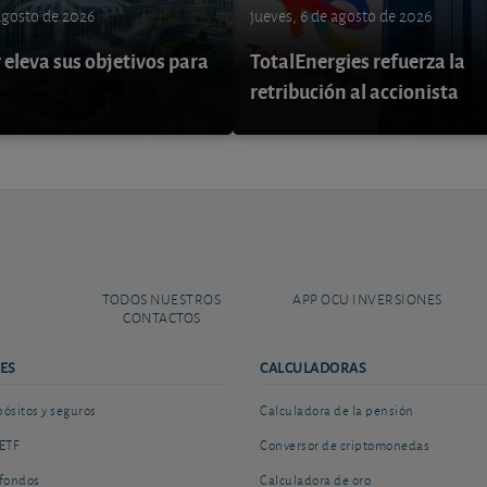
 agosto de 2026
jueves, 6 de agosto de 2026
eleva sus objetivos para
TotalEnergies refuerza la
retribución al accionista
TODOS NUESTROS
APP OCU INVERSIONES
CONTACTOS
ES
CALCULADORAS
sitos y seguros
Calculadora de la pensión
ETF
Conversor de criptomonedas
fondos
Calculadora de oro