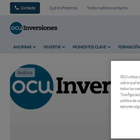
Contacto
Qué le ofrecemos
Todos nuestros contactos
AHORRAR
INVERTIR
MOMENTOS CLAVE
FORMACIÓ
Análisis
Tiempo de 
OCU utiliza 
sobre qué te
todas las co
"Configuraci
política de 
ejecutes alg