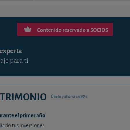
Contenido reservado a SOCIOS
 experta
aje para ti
ATRIMONIO
Únete y ahorra un 35%
urante el primer año!
diario tus inversiones.