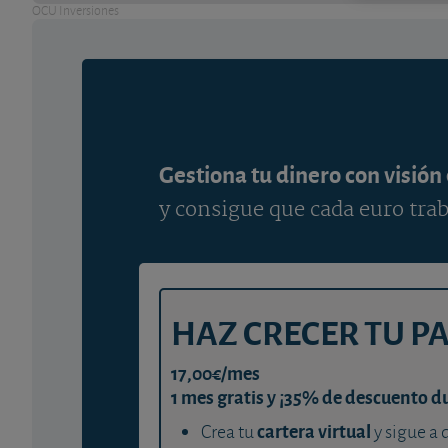
OCU Inversiones
Gestiona tu dinero con visión
y consigue que cada euro trab
HAZ CRECER TU P
17,00€/mes
1 mes gratis y ¡35% de descuento d
cartera virtual
Crea tu
y sigue a 