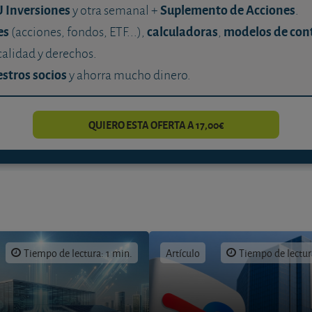
U Inversiones
Suplemento de Acciones
y otra semanal +
.
es
calculadoras
modelos de con
(acciones, fondos, ETF...),
,
calidad y derechos.
stros socios
y ahorra mucho dinero.
QUIERO ESTA OFERTA A 17,00€
Tiempo de lectura: 1 min.
Artículo
Tiempo de lectur