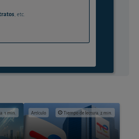
tratos
, etc.
a: 1 min.
Artículo
Tiempo de lectura: 2 min.