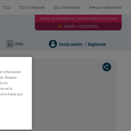
OCU
OCU Inversiones
OCU Inmobiliario
Prensa e instituciones
Análisis, recomendaciones, carteras modelo y mucho más
AHORA 1 MES GRATIS
Iniciar sesión
Regístrate
Útiles
|
ner información
tón "Aceptar
lic en
ás ver la
activo hasta que