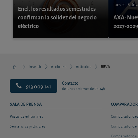
jueves, 6 de
Enel: los resultados semestrales
confirman la solidez del negocio
AXA: Nuev
eléctrico
2027-202
Invertir
Acciones
Artículos
BBVA
Contacto
913 009 141
de lunes a viernes de 9h-14h
SALA DE PRENSA
COMPARADOR
Posturas editoriales
Comparador depó
Sentencias judiciales
Comparador de 
Comparador de 