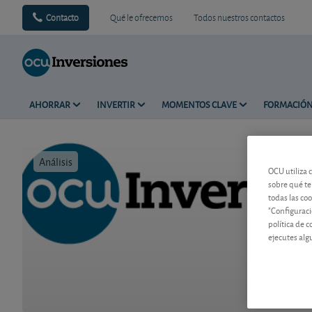
Contacto
Qué le ofrecemos
Todos nuestros contactos
AHORRAR
INVERTIR
MOMENTOS CLAVE
FORMACIÓ
Análisis
Tiempo de 
OCU utiliza 
sobre qué te
todas las co
"Configuraci
política de 
ejecutes alg