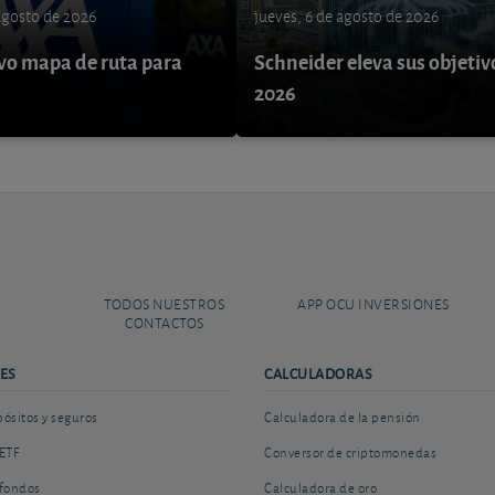
 agosto de 2026
jueves, 6 de agosto de 2026
o mapa de ruta para
Schneider eleva sus objetiv
9
2026
TODOS NUESTROS
APP OCU INVERSIONES
CONTACTOS
ES
CALCULADORAS
sitos y seguros
Calculadora de la pensión
ETF
Conversor de criptomonedas
fondos
Calculadora de oro