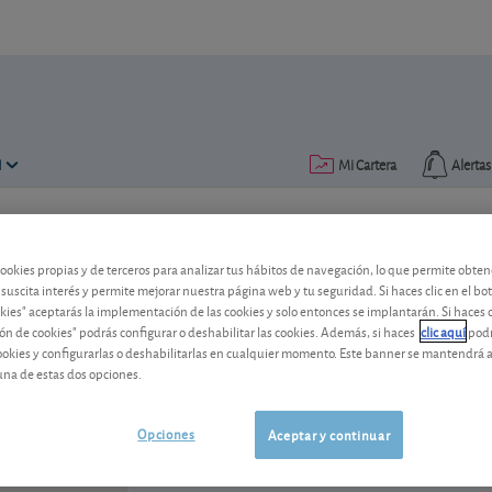
N
Mi Cartera
Alertas
Publicado el
06 junio 2005
lectura: 2 min.
cookies propias y de terceros para analizar tus hábitos de navegación, lo que permite obte
BBVA
 suscita interés y permite mejorar nuestra página web y tu seguridad. Si haces clic en el bo
okies" aceptarás la implementación de las cookies y solo entonces se implantarán. Si haces c
ón de cookies" podrás configurar o deshabilitar las cookies. Además, si haces
clic aquí
podr
cookies y configurarlas o deshabilitarlas en cualquier momento. Este banner se mantendrá 
BBVA
24,78 EUR
una de estas dos opciones.
ES0113211835
0,19 EUR (0,77 %)
07/08/2026 Madrid
Opciones
Aceptar y continuar
Ver detalladamente