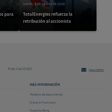
jueves, 6 de agosto de 2026
os para
TotalEnergies refuerza la
retribución al accionista
PUBLICACIONES
Newsletter
MÁS INFORMACIÓN
Modelos de documentos
Glosario financiero
Nuestra oferta