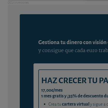
OCU Inversiones
Gestiona tu dinero con visión
y consigue que cada euro trab
HAZ CRECER TU P
17,00€/mes
1 mes gratis y ¡35% de descuento d
cartera virtual
Crea tu
y sigue a 