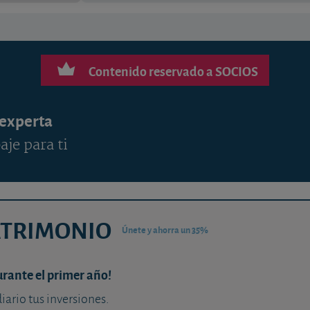
Contenido reservado a SOCIOS
 experta
aje para ti
ATRIMONIO
Únete y ahorra un 35%
urante el primer año!
diario tus inversiones.