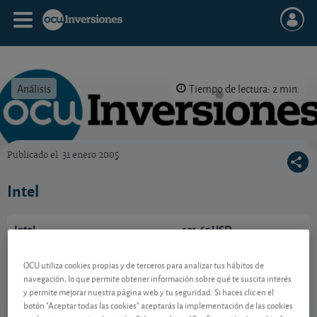
Análisis
Tiempo de lectura: 2 min.
Publicado el
31 enero 2005
OCU Inversiones
Intel
Intel
101,65 USD
US4581401001
1,84 USD (1,84 %)
OCU utiliza cookies propias y de terceros para analizar tus hábitos de
07/08/2026 Nasdaq
navegación, lo que permite obtener información sobre qué te suscita interés
y permite mejorar nuestra página web y tu seguridad. Si haces clic en el
Ver detalladamente
botón "Aceptar todas las cookies" aceptarás la implementación de las cookies