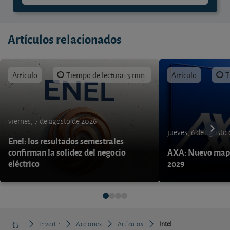
Artículos relacionados
Artículo
Tiempo de lectura: 3 min.
Artículo
T
viernes, 7 de agosto de 2026
jueves, 6 de agosto
Enel: los resultados semestrales
confirman la solidez del negocio
AXA: Nuevo mapa
eléctrico
2029
Invertir
Acciones
Artículos
Intel