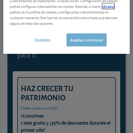
y solo entonces se implantarán. Si haces clic en "Configuración de cookies"
podrás configurar o deshabilitar las cookies. Además, si haces
clic aquí
Contenido reservado a SOCIOS
podrás ver la política de cookies y configurarlas o deshabilitarlas en
cualquier momento. Este banner se mantendrá activo hasta que ejecutes
alguna de estas dos opciones.
Gestiona tu dinero con visión
experta
Opciones
Aceptar y continuar
y consigue que cada euro trabaje
para ti
HAZ CRECER TU
PATRIMONIO
Únete y ahorra un 35%
17,00€/mes
1 mes gratis y ¡35% de descuento durante el
primer año!