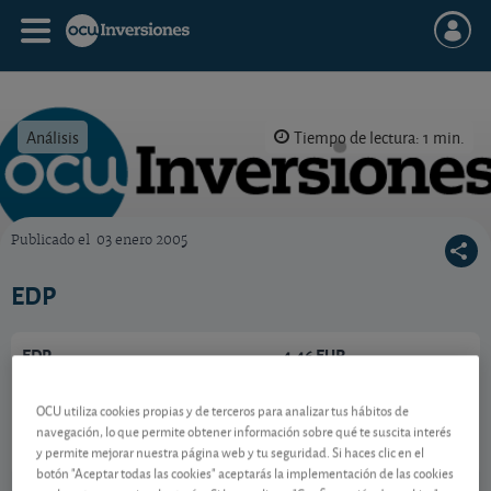
Análisis
Tiempo de lectura: 1 min.
Publicado el
03 enero 2005
OCU Inversiones
EDP
EDP
4,46 EUR
PTEDP0AM0009
-0,064 EUR (-1,41 %)
OCU utiliza cookies propias y de terceros para analizar tus hábitos de
07/08/2026 Lisboa
navegación, lo que permite obtener información sobre qué te suscita interés
y permite mejorar nuestra página web y tu seguridad. Si haces clic en el
Ver detalladamente
botón "Aceptar todas las cookies" aceptarás la implementación de las cookies