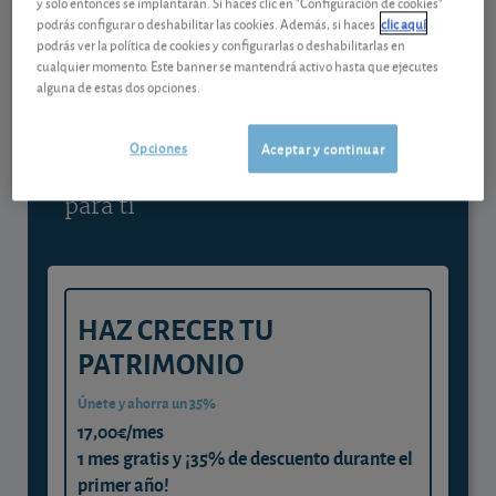
y solo entonces se implantarán. Si haces clic en "Configuración de cookies"
podrás configurar o deshabilitar las cookies. Además, si haces
clic aquí
Contenido reservado a SOCIOS
podrás ver la política de cookies y configurarlas o deshabilitarlas en
cualquier momento. Este banner se mantendrá activo hasta que ejecutes
alguna de estas dos opciones.
Gestiona tu dinero con visión
experta
Opciones
Aceptar y continuar
y consigue que cada euro trabaje
para ti
HAZ CRECER TU
PATRIMONIO
Únete y ahorra un 35%
17,00€/mes
1 mes gratis y ¡35% de descuento durante el
primer año!