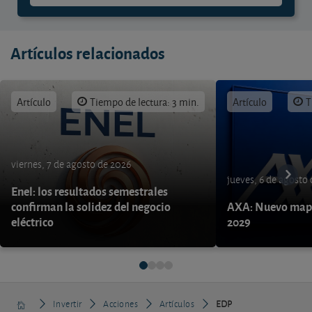
Artículos relacionados
Artículo
Tiempo de lectura: 3 min.
Artículo
T
viernes, 7 de agosto de 2026
jueves, 6 de agosto
Enel: los resultados semestrales
confirman la solidez del negocio
AXA: Nuevo mapa
eléctrico
2029
Invertir
Acciones
Artículos
EDP