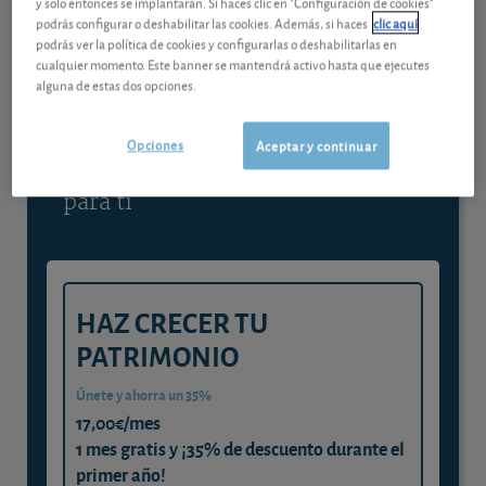
y solo entonces se implantarán. Si haces clic en "Configuración de cookies"
podrás configurar o deshabilitar las cookies. Además, si haces
clic aquí
Contenido reservado a SOCIOS
podrás ver la política de cookies y configurarlas o deshabilitarlas en
cualquier momento. Este banner se mantendrá activo hasta que ejecutes
alguna de estas dos opciones.
Gestiona tu dinero con visión
experta
Opciones
Aceptar y continuar
y consigue que cada euro trabaje
para ti
HAZ CRECER TU
PATRIMONIO
Únete y ahorra un 35%
17,00€/mes
1 mes gratis y ¡35% de descuento durante el
primer año!