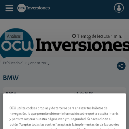
Análisis
Tiempo de lectura: 1 min.
Publicado el
03 enero 2005
OCU Inversiones
BMW
BMW
58,62 EUR
DE0005190003
-0,48 EUR (-0,81 %)
OCU utiliza cookies propias y de terceros para analizar tus hábitos de
06/08/2026 Fráncfort
navegación, lo que permite obtener información sobre qué te suscita interés
y permite mejorar nuestra página web y tu seguridad. Si haces clic en el
Ver detalladamente
botón "Aceptar todas las cookies" aceptarás la implementación de las cookies