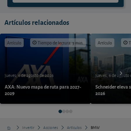
Artículos relacionados
Artículo
Tiempo de lectura: 3 min.
Artículo
T
jueves, 6 de agosto de 2026
jueves, 6 de agosto
AXA: Nuevo mapa de ruta para 2027-
Schneider eleva s
2029
2026
Invertir
Acciones
Artículos
BMW