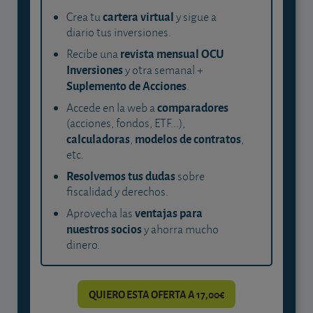
cartera virtual
Crea tu
y sigue a
diario tus inversiones.
revista mensual OCU
Recibe una
Inversiones
y otra semanal +
Suplemento de Acciones
.
comparadores
Accede en la web a
(acciones, fondos, ETF...),
calculadoras
modelos de contratos
,
,
etc.
Resolvemos tus dudas
sobre
fiscalidad y derechos.
ventajas para
Aprovecha las
nuestros socios
y ahorra mucho
dinero.
QUIERO ESTA OFERTA A 17,00€