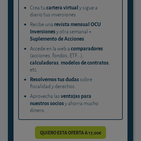
cartera virtual
Crea tu
y sigue a
diario tus inversiones.
revista mensual OCU
Recibe una
Inversiones
y otra semanal +
Suplemento de Acciones
.
comparadores
Accede en la web a
(acciones, fondos, ETF...),
calculadoras
modelos de contratos
,
,
etc.
Resolvemos tus dudas
sobre
fiscalidad y derechos.
ventajas para
Aprovecha las
nuestros socios
y ahorra mucho
dinero.
QUIERO ESTA OFERTA A 17,00€