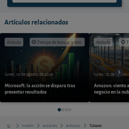
Artículos relacionados
Artículo
Tiempo de lectura: 3 min.
Artículo
T
lunes, 10 de agosto de 2026
lunes, 10 de agosto
Microsoft: la acción se dispara tras
Amazon: viento a
presentar resultados
negocio en la nu
Invertir
Acciones
Artículos
Tubacex