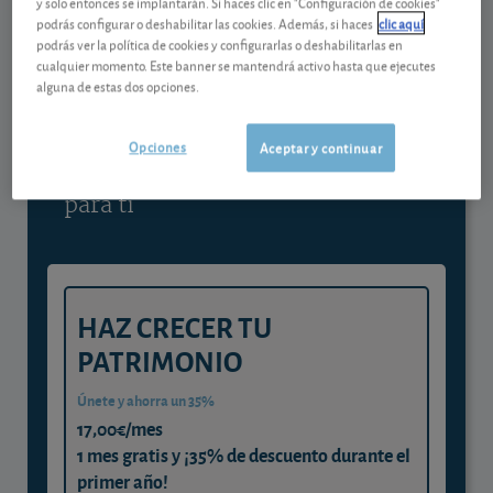
y solo entonces se implantarán. Si haces clic en "Configuración de cookies"
podrás configurar o deshabilitar las cookies. Además, si haces
clic aquí
Contenido reservado a SOCIOS
podrás ver la política de cookies y configurarlas o deshabilitarlas en
cualquier momento. Este banner se mantendrá activo hasta que ejecutes
alguna de estas dos opciones.
Gestiona tu dinero con visión
experta
Opciones
Aceptar y continuar
y consigue que cada euro trabaje
para ti
HAZ CRECER TU
PATRIMONIO
Únete y ahorra un 35%
17,00€/mes
1 mes gratis y ¡35% de descuento durante el
primer año!