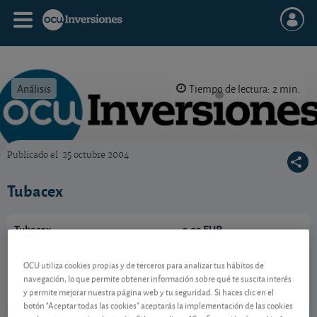
Análisis
Tiempo de lectura: 2 min.
Publicado el
25 octubre 2004
OCU Inversiones
Tubacex
Tubacex
3,02 EUR
ES0132945017
0,01 EUR (0,33 %)
OCU utiliza cookies propias y de terceros para analizar tus hábitos de
10/08/2026 Madrid
navegación, lo que permite obtener información sobre qué te suscita interés
y permite mejorar nuestra página web y tu seguridad. Si haces clic en el
Ver detalladamente
botón "Aceptar todas las cookies" aceptarás la implementación de las cookies