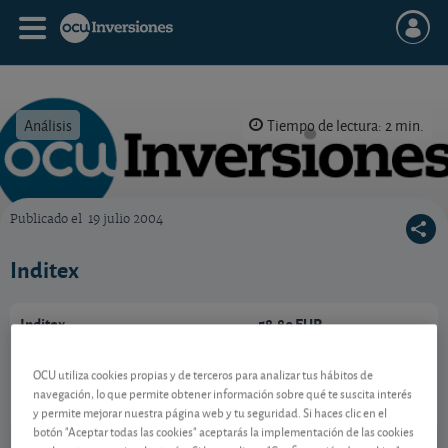
Análisis
Tiempo de lectura: 2 min.
Publicado el
19 julio 2004
OCU Inversiones
Inditex
Inditex
58,80 EUR
-
ES0148396007
OCU utiliza cookies propias y de terceros para analizar tus hábitos de
06/08/2026 Madrid
navegación, lo que permite obtener información sobre qué te suscita interés
y permite mejorar nuestra página web y tu seguridad. Si haces clic en el
Ver detalladamente
botón "Aceptar todas las cookies" aceptarás la implementación de las cookies