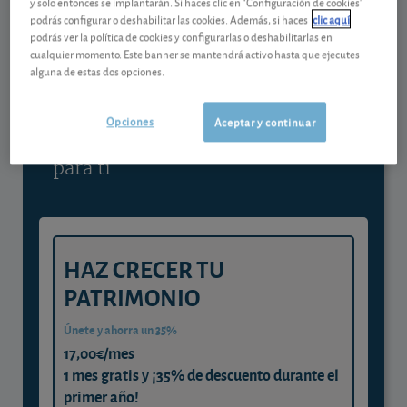
y solo entonces se implantarán. Si haces clic en "Configuración de cookies"
podrás configurar o deshabilitar las cookies. Además, si haces
clic aquí
Contenido reservado a SOCIOS
podrás ver la política de cookies y configurarlas o deshabilitarlas en
cualquier momento. Este banner se mantendrá activo hasta que ejecutes
alguna de estas dos opciones.
Gestiona tu dinero con visión
experta
Opciones
Aceptar y continuar
y consigue que cada euro trabaje
para ti
HAZ CRECER TU
PATRIMONIO
Únete y ahorra un 35%
17,00€/mes
1 mes gratis y ¡35% de descuento durante el
primer año!