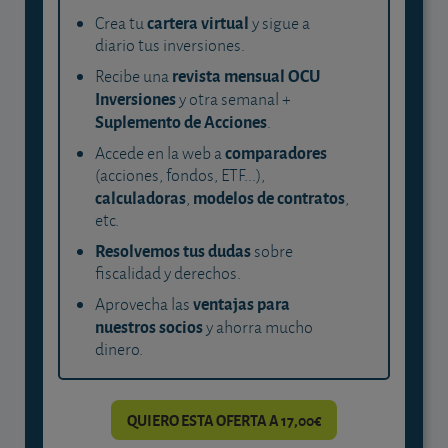
cartera virtual
Crea tu
y sigue a
diario tus inversiones.
revista mensual OCU
Recibe una
Inversiones
y otra semanal +
Suplemento de Acciones
.
comparadores
Accede en la web a
(acciones, fondos, ETF...),
calculadoras
modelos de contratos
,
,
etc.
Resolvemos tus dudas
sobre
fiscalidad y derechos.
ventajas para
Aprovecha las
nuestros socios
y ahorra mucho
dinero.
QUIERO ESTA OFERTA A 17,00€