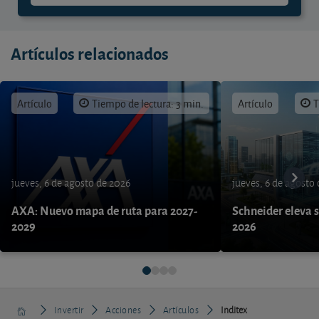
Artículos relacionados
Artículo
Tiempo de lectura: 3 min.
Artículo
T
jueves, 6 de agosto de 2026
jueves, 6 de agosto
AXA: Nuevo mapa de ruta para 2027-
Schneider eleva s
2029
2026
Invertir
Acciones
Artículos
Inditex