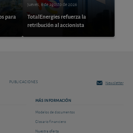
jueves, 6 de agosto de 2026
os para
TotalEnergies refuerza la
retribución al accionista
PUBLICACIONES
Newsletter
MÁS INFORMACIÓN
Modelos de documentos
Glosario financiero
Nuestra oferta