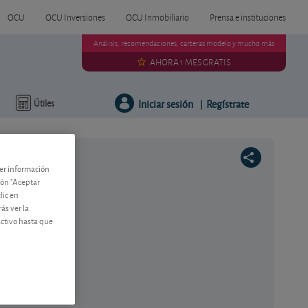
OCU
OCU Inversiones
OCU Inmobiliario
Prensa e instituciones
Análisis, recomendaciones, carteras modelo y mucho más
AHORA 1 MES GRATIS
Iniciar sesión
Regístrate
Útiles
|
ner información
tón "Aceptar
lic en
ás ver la
activo hasta que