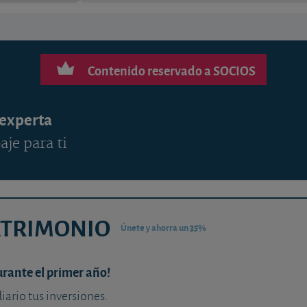
Contenido reservado a SOCIOS
 experta
aje para ti
ATRIMONIO
Únete y ahorra un 35%
urante el primer año!
diario tus inversiones.