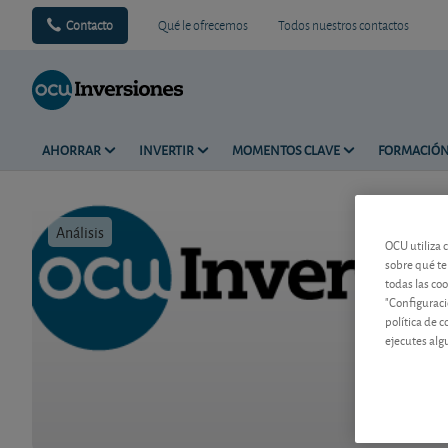
Contacto
Qué le ofrecemos
Todos nuestros contactos
AHORRAR
INVERTIR
MOMENTOS CLAVE
FORMACIÓ
Análisis
Tiempo de 
OCU utiliza 
sobre qué te
todas las co
"Configuraci
política de 
ejecutes alg