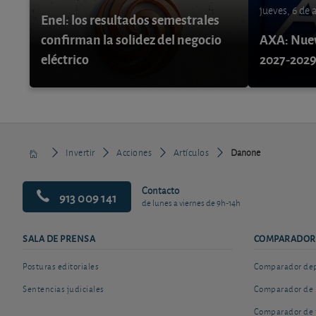
jueves, 6 de
Enel: los resultados semestrales
confirman la solidez del negocio
AXA: Nuev
eléctrico
2027-202
Invertir
Acciones
Artículos
Danone
Contacto
913 009 141
de lunes a viernes de 9h-14h
SALA DE PRENSA
COMPARADOR
Posturas editoriales
Comparador depó
Sentencias judiciales
Comparador de 
Comparador de 