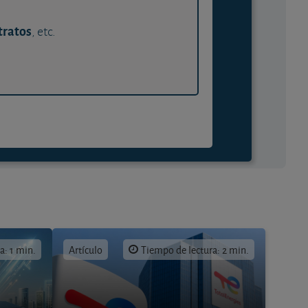
tratos
, etc.
a: 1 min.
Artículo
Tiempo de lectura: 2 min.