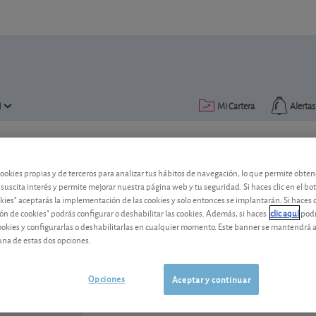
N
Mi Cartera
Alertas
Publicado el
27 octubre 2003
lectura: 2 min.
cookies propias y de terceros para analizar tus hábitos de navegación, lo que permite obte
Danone
 suscita interés y permite mejorar nuestra página web y tu seguridad. Si haces clic en el bo
okies" aceptarás la implementación de las cookies y solo entonces se implantarán. Si haces c
ón de cookies" podrás configurar o deshabilitar las cookies. Además, si haces
clic aquí
podr
cookies y configurarlas o deshabilitarlas en cualquier momento. Este banner se mantendrá 
Danone
68,10 EUR
una de estas dos opciones.
FR0000120644
-0,06 EUR (-0,09 %)
07/08/2026 París
Opciones
Aceptar y continuar
Ver detalladamente