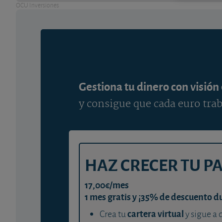
OCU Inversiones
Gestiona tu dinero con visión
y consigue que cada euro trab
HAZ CRECER TU P
17,00€/mes
1 mes gratis y ¡35% de descuento d
cartera virtual
Crea tu
y sigue a 