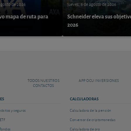
 agosto de 2026
jueves, 6 de agosto de 2026
o mapa de ruta para
Schneider eleva sus objetiv
9
2026
TODOS NUESTROS
APP OCU INVERSIONES
CONTACTOS
ES
CALCULADORAS
sitos y seguros
Calculadora de la pensión
ETF
Conversor de criptomonedas
fondos
Calculadora de oro