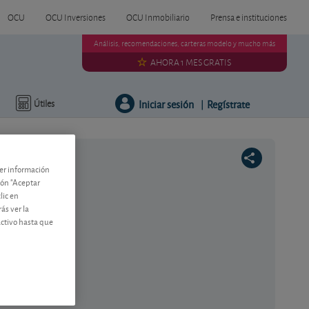
OCU
OCU Inversiones
OCU Inmobiliario
Prensa e instituciones
Análisis, recomendaciones, carteras modelo y mucho más
AHORA 1 MES GRATIS
Iniciar sesión
Regístrate
Útiles
|
ner información
tón "Aceptar
lic en
ás ver la
activo hasta que