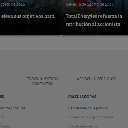
 agosto de 2026
jueves, 6 de agosto de 2026
eleva sus objetivos para
TotalEnergies refuerza la
retribución al accionista
TODOS NUESTROS
APP OCU INVERSIONES
CONTACTOS
ES
CALCULADORAS
sitos y seguros
Calculadora de la pensión
ETF
Conversor de criptomonedas
fondos
Calculadora de oro