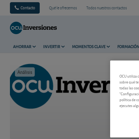
Contacto
Qué le ofrecemos
Todos nuestros contactos
AHORRAR
INVERTIR
MOMENTOS CLAVE
FORMACIÓ
Análisis
Tiempo de 
OCU utiliza 
sobre qué te
todas las co
"Configuraci
política de 
ejecutes alg