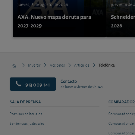
jueves, 6 de agosto de 2026
jueves, 6 de
AXA: Nuevo mapa de ruta para
Schneider 
2027-2029
2026
Invertir
Acciones
Artículos
Telefónica
Contacto
913 009 141
de lunes a viernes de 9h-14h
SALA DE PRENSA
COMPARADOR
Posturas editoriales
Comparador depó
Sentencias judiciales
Comparador de 
Comparador de 