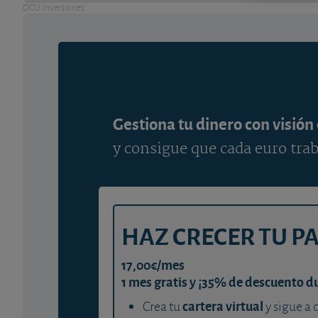
OCU Inversiones
Gestiona tu dinero con visión
y consigue que cada euro trab
HAZ CRECER TU P
17,00€/mes
1 mes gratis y ¡35% de descuento d
cartera virtual
Crea tu
y sigue a 