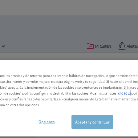
N
Mi Cartera
Alertas
Publicado el
26 mayo 2003
lectura: 2 min.
cookies propias y de terceros para analizar tus hábitos de navegación, lo que permite obte
Telefónica
 suscita interés y permite mejorar nuestra página web y tu seguridad. Si haces clic en el bo
okies" aceptarás la implementación de las cookies y solo entonces se implantarán. Si haces c
ón de cookies" podrás configurar o deshabilitar las cookies. Además, si haces
clic aquí
podr
cookies y configurarlas o deshabilitarlas en cualquier momento. Este banner se mantendrá 
Telefónica
3,696 EUR
una de estas dos opciones.
ES0178430E18
0,082 EUR (2,27 %)
06/08/2026 Madrid
Opciones
Aceptar y continuar
Ver detalladamente