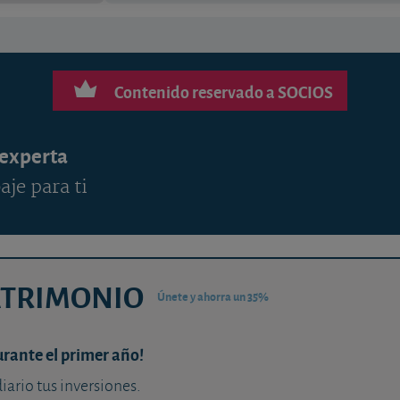
Contenido reservado a SOCIOS
 experta
aje para ti
ATRIMONIO
Únete y ahorra un 35%
urante el primer año!
diario tus inversiones.