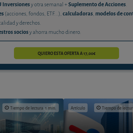
U Inversiones
Suplemento de Acciones
y otra semanal +
.
es
calculadoras
modelos de con
(acciones, fondos, ETF...),
,
calidad y derechos.
stros socios
y ahorra mucho dinero.
QUIERO ESTA OFERTA A 17,00€
Tiempo de lectura: 1 min.
Artículo
Tiempo de lectur