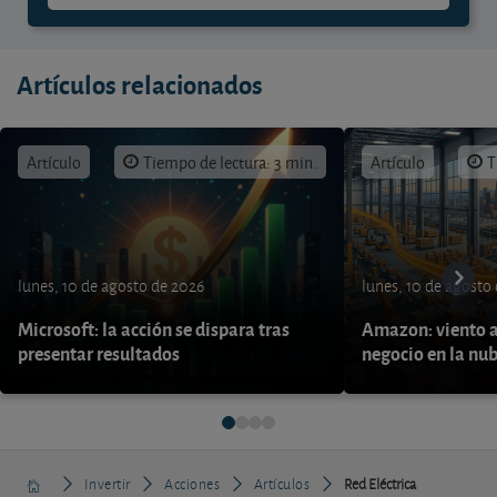
Artículos relacionados
Artículo
Tiempo de lectura: 3 min.
Artículo
T
lunes, 10 de agosto de 2026
lunes, 10 de agosto
Microsoft: la acción se dispara tras
Amazon: viento a
presentar resultados
negocio en la nu
Invertir
Acciones
Artículos
Red Eléctrica