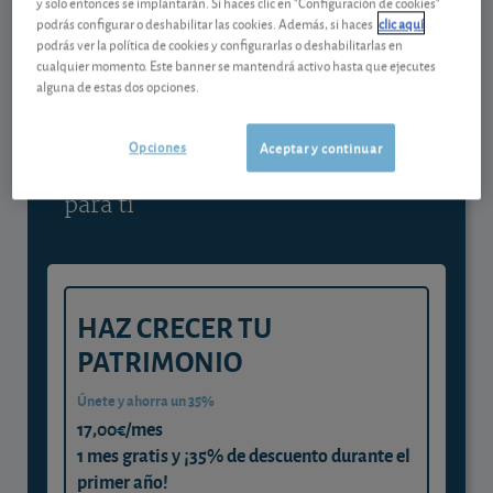
y solo entonces se implantarán. Si haces clic en "Configuración de cookies"
podrás configurar o deshabilitar las cookies. Además, si haces
clic aquí
Contenido reservado a SOCIOS
podrás ver la política de cookies y configurarlas o deshabilitarlas en
cualquier momento. Este banner se mantendrá activo hasta que ejecutes
alguna de estas dos opciones.
Gestiona tu dinero con visión
experta
Opciones
Aceptar y continuar
y consigue que cada euro trabaje
para ti
HAZ CRECER TU
PATRIMONIO
Únete y ahorra un 35%
17,00€/mes
1 mes gratis y ¡35% de descuento durante el
primer año!