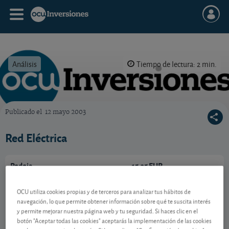
Análisis
Tiempo de lectura: 2 min.
Publicado el
12 mayo 2003
OCU Inversiones
Red Eléctrica
Redeia
15,35 EUR
ES0173093024
-0,12 EUR (-0,78 %)
OCU utiliza cookies propias y de terceros para analizar tus hábitos de
10/08/2026 Madrid
navegación, lo que permite obtener información sobre qué te suscita interés
y permite mejorar nuestra página web y tu seguridad. Si haces clic en el
Ver detalladamente
botón "Aceptar todas las cookies" aceptarás la implementación de las cookies