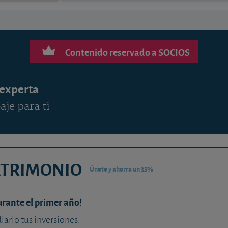
Contenido reservado a SOCIOS
 experta
aje para ti
ATRIMONIO
Únete y ahorra un 35%
urante el primer año!
diario tus inversiones.