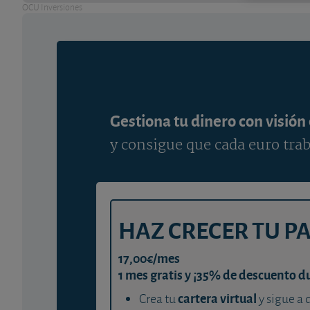
OCU Inversiones
Gestiona tu dinero con visión
y consigue que cada euro trab
HAZ CRECER TU P
17,00€/mes
1 mes gratis y ¡35% de descuento d
cartera virtual
Crea tu
y sigue a 