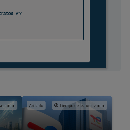
tratos
, etc.
a: 1 min.
Artículo
Tiempo de lectura: 2 min.