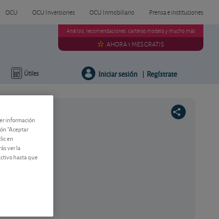
OCU
OCU Inversiones
OCU Inmobiliario
Prensa e instituciones
Análisis, recomendaciones, carteras modelo y mucho más
AHORA 1 MES GRATIS
Iniciar sesión
Regístrate
Útiles
|
ner información
tón "Aceptar
lic en
ás ver la
activo hasta que