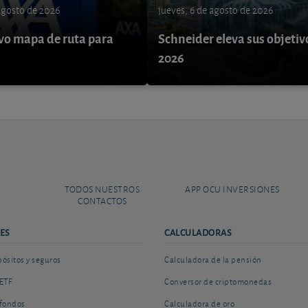
 agosto de 2026
jueves, 6 de agosto de 2026
o mapa de ruta para
Schneider eleva sus objetiv
9
2026
TODOS NUESTROS
APP OCU INVERSIONES
CONTACTOS
ES
CALCULADORAS
sitos y seguros
Calculadora de la pensión
ETF
Conversor de criptomonedas
fondos
Calculadora de oro