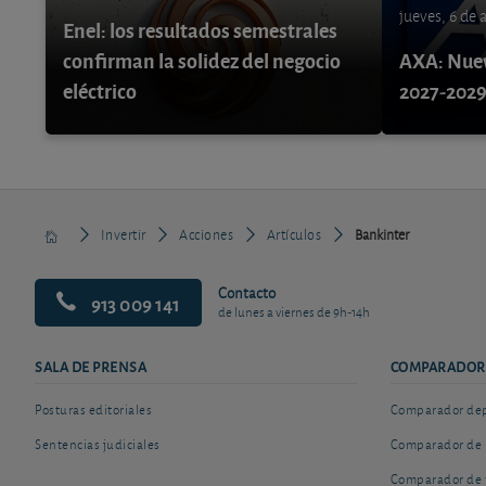
jueves, 6 de
Enel: los resultados semestrales
confirman la solidez del negocio
AXA: Nuev
eléctrico
2027-202
Invertir
Acciones
Artículos
Bankinter
Contacto
913 009 141
de lunes a viernes de 9h-14h
SALA DE PRENSA
COMPARADOR
Posturas editoriales
Comparador depó
Sentencias judiciales
Comparador de 
Comparador de 