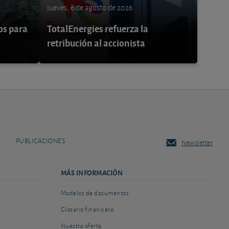
jueves, 6 de agosto de 2026
os para
TotalEnergies refuerza la
retribución al accionista
PUBLICACIONES
Newsletter
MÁS INFORMACIÓN
Modelos de documentos
Glosario financiero
Nuestra oferta