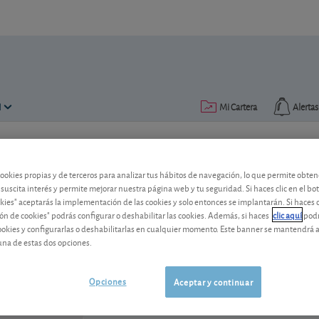
N
Mi Cartera
Alertas
Publicado el
03 febrero 2003
lectura: 2 min.
cookies propias y de terceros para analizar tus hábitos de navegación, lo que permite obte
Bankinter
 suscita interés y permite mejorar nuestra página web y tu seguridad. Si haces clic en el bo
okies" aceptarás la implementación de las cookies y solo entonces se implantarán. Si haces c
ón de cookies" podrás configurar o deshabilitar las cookies. Además, si haces
clic aquí
podr
cookies y configurarlas o deshabilitarlas en cualquier momento. Este banner se mantendrá 
Bankinter
16,45 EUR
una de estas dos opciones.
ES0113679I37
0,015 EUR (0,09 %)
07/08/2026 Madrid
Opciones
Aceptar y continuar
Ver detalladamente