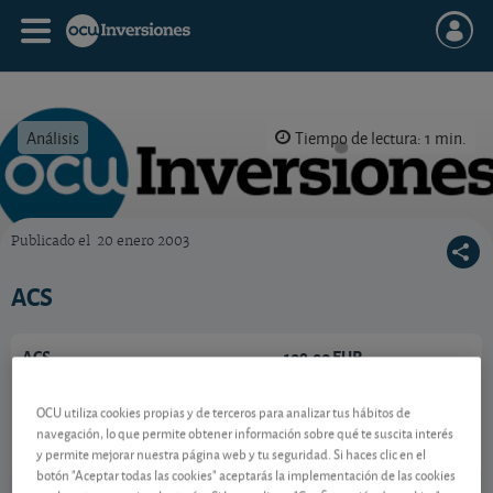
Análisis
Tiempo de lectura: 1 min.
Publicado el
20 enero 2003
OCU Inversiones
ACS
ACS
109,00 EUR
ES0167050915
-0,3 EUR (-0,27 %)
OCU utiliza cookies propias y de terceros para analizar tus hábitos de
07/08/2026 Madrid
navegación, lo que permite obtener información sobre qué te suscita interés
y permite mejorar nuestra página web y tu seguridad. Si haces clic en el
Ver detalladamente
botón "Aceptar todas las cookies" aceptarás la implementación de las cookies