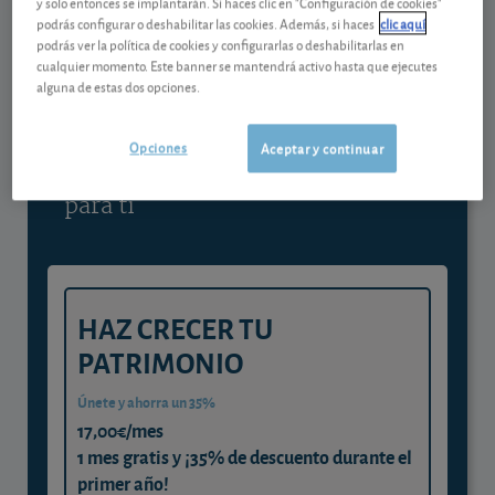
y solo entonces se implantarán. Si haces clic en "Configuración de cookies"
podrás configurar o deshabilitar las cookies. Además, si haces
clic aquí
Contenido reservado a SOCIOS
podrás ver la política de cookies y configurarlas o deshabilitarlas en
cualquier momento. Este banner se mantendrá activo hasta que ejecutes
alguna de estas dos opciones.
Gestiona tu dinero con visión
experta
Opciones
Aceptar y continuar
y consigue que cada euro trabaje
para ti
HAZ CRECER TU
PATRIMONIO
Únete y ahorra un 35%
17,00€/mes
1 mes gratis y ¡35% de descuento durante el
primer año!