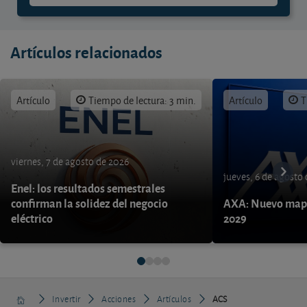
Artículos relacionados
Artículo
Tiempo de lectura: 3 min.
Artículo
T
viernes, 7 de agosto de 2026
jueves, 6 de agosto
Enel: los resultados semestrales
confirman la solidez del negocio
AXA: Nuevo mapa
eléctrico
2029
Invertir
Acciones
Artículos
ACS