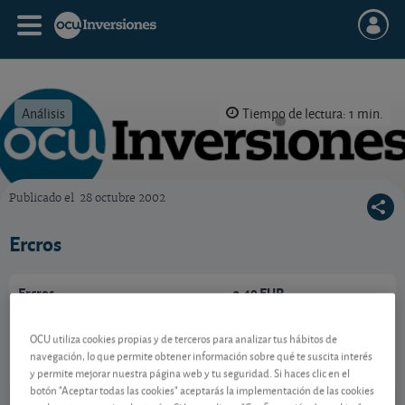
Análisis
Tiempo de lectura: 1 min.
Publicado el
28 octubre 2002
OCU Inversiones
Ercros
Ercros
3,49 EUR
-
ES0125140A14
OCU utiliza cookies propias y de terceros para analizar tus hábitos de
07/08/2026 Madrid
navegación, lo que permite obtener información sobre qué te suscita interés
y permite mejorar nuestra página web y tu seguridad. Si haces clic en el
Ver detalladamente
botón "Aceptar todas las cookies" aceptarás la implementación de las cookies