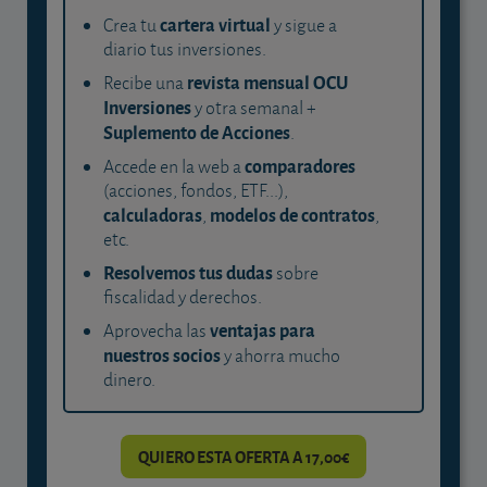
cartera virtual
Crea tu
y sigue a
diario tus inversiones.
revista mensual OCU
Recibe una
Inversiones
y otra semanal +
Suplemento de Acciones
.
comparadores
Accede en la web a
(acciones, fondos, ETF...),
calculadoras
modelos de contratos
,
,
etc.
Resolvemos tus dudas
sobre
fiscalidad y derechos.
ventajas para
Aprovecha las
nuestros socios
y ahorra mucho
dinero.
QUIERO ESTA OFERTA A 17,00€