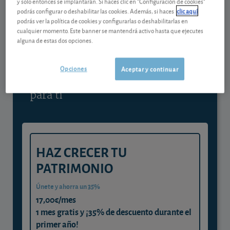
y solo entonces se implantarán. Si haces clic en "Configuración de cookies"
podrás configurar o deshabilitar las cookies. Además, si haces
clic aquí
Contenido reservado a SOCIOS
podrás ver la política de cookies y configurarlas o deshabilitarlas en
cualquier momento. Este banner se mantendrá activo hasta que ejecutes
alguna de estas dos opciones.
Gestiona tu dinero con visión
experta
Opciones
Aceptar y continuar
y consigue que cada euro trabaje
para ti
HAZ CRECER TU
PATRIMONIO
Únete y ahorra un 35%
17,00€/mes
1 mes gratis y ¡35% de descuento durante el
primer año!