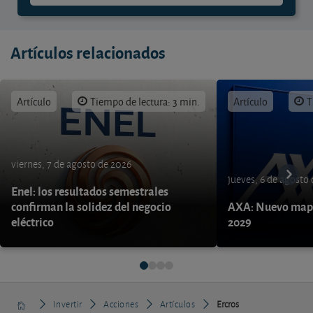
Artículos relacionados
Artículo
Tiempo de lectura: 3 min.
Artículo
T
viernes, 7 de agosto de 2026
jueves, 6 de agosto
Enel: los resultados semestrales
confirman la solidez del negocio
AXA: Nuevo mapa
eléctrico
2029
Invertir
Acciones
Artículos
Ercros