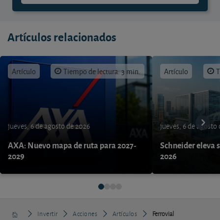
Artículos relacionados
Artículo
Tiempo de lectura: 3 min.
Artículo
T
jueves, 6 de agosto de 2026
jueves, 6 de agosto
AXA: Nuevo mapa de ruta para 2027-
Schneider eleva s
2029
2026
Invertir
Acciones
Artículos
Ferrovial