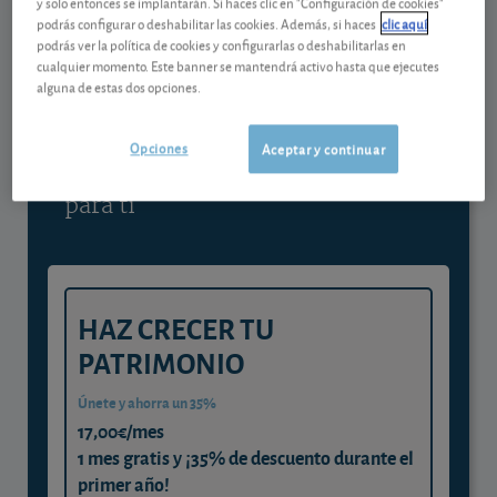
y solo entonces se implantarán. Si haces clic en "Configuración de cookies"
podrás configurar o deshabilitar las cookies. Además, si haces
clic aquí
Contenido reservado a SOCIOS
podrás ver la política de cookies y configurarlas o deshabilitarlas en
cualquier momento. Este banner se mantendrá activo hasta que ejecutes
alguna de estas dos opciones.
Gestiona tu dinero con visión
experta
Opciones
Aceptar y continuar
y consigue que cada euro trabaje
para ti
HAZ CRECER TU
PATRIMONIO
Únete y ahorra un 35%
17,00€/mes
1 mes gratis y ¡35% de descuento durante el
primer año!