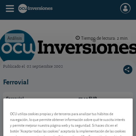
Análisis
Tiempo de lectura: 2 min.
Publicado el
02 septiembre 2002
OCU Inversiones
Ferrovial
Ferrovial
57,10 EUR
-
NL0015001FS8
OCU utiliza cookies propias y de terceros para analizar tus hábitos de
06/08/2026 Madrid
navegación, lo que permite obtener información sobre qué te suscita interés
y permite mejorar nuestra página web y tu seguridad. Si haces clic en el
Ver detalladamente
botón "Aceptar todas las cookies" aceptarás la implementación de las cookies