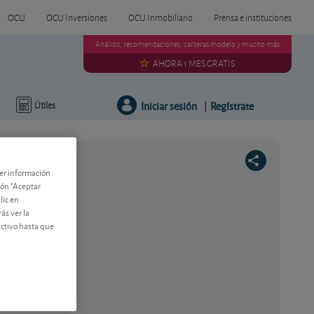
OCU
OCU Inversiones
OCU Inmobiliario
Prensa e instituciones
Análisis, recomendaciones, carteras modelo y mucho más
AHORA 1 MES GRATIS
Iniciar sesión
Regístrate
Útiles
|
ner información
tón "Aceptar
lic en
ás ver la
activo hasta que