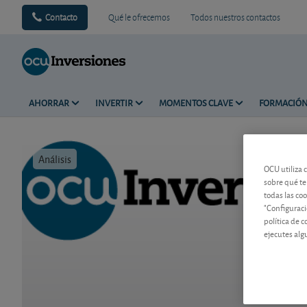
Contacto
Qué le ofrecemos
Todos nuestros contactos
AHORRAR
INVERTIR
MOMENTOS CLAVE
FORMACIÓ
Análisis
Tiempo de 
OCU utiliza 
sobre qué te
todas las co
"Configuraci
política de 
ejecutes alg