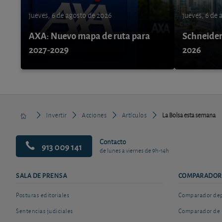
jueves, 6 de agosto de 2026
jueves, 6 de
AXA: Nuevo mapa de ruta para
Schneider 
2027-2029
2026
Invertir
Acciones
Artículos
La Bolsa esta semana
Contacto
913 009 141
de lunes a viernes de 9h-14h
SALA DE PRENSA
COMPARADOR
Posturas editoriales
Comparador depó
Sentencias judiciales
Comparador de 