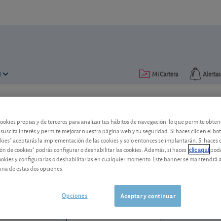
N
Mi Cartera
Alertas
Publicado el
19 agosto 2002
lectura: 1 min.
cookies propias y de terceros para analizar tus hábitos de navegación, lo que permite obte
La Bolsa esta semana
 suscita interés y permite mejorar nuestra página web y tu seguridad. Si haces clic en el bo
okies" aceptarás la implementación de las cookies y solo entonces se implantarán. Si haces c
ón de cookies" podrás configurar o deshabilitar las cookies. Además, si haces
clic aquí
podr
cookies y configurarlas o deshabilitarlas en cualquier momento. Este banner se mantendrá 
Roche PS
364,70 CHF
una de estas dos opciones.
-
CH1499059983
06/08/2026
Opciones
Aceptar y continuar
Zúrich
Ver detalladamente