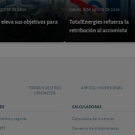
 agosto de 2026
jueves, 6 de agosto de 2026
eleva sus objetivos para
TotalEnergies refuerza la
retribución al accionista
TODOS NUESTROS
APP OCU INVERSIONES
CONTACTOS
ES
CALCULADORAS
sitos y seguros
Calculadora de la pensión
ETF
Conversor de criptomonedas