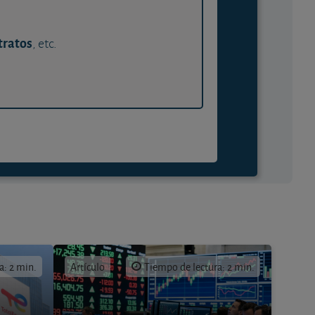
tratos
, etc.
a: 2 min.
Artículo
Tiempo de lectura: 2 min.