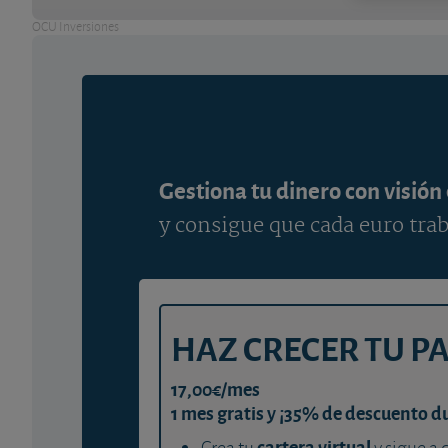
OCU Inversiones
Gestiona tu dinero con visión
y consigue que cada euro trab
HAZ CRECER TU P
17,00€/mes
1 mes gratis y ¡35% de descuento d
cartera virtual
Crea tu
y sigue a 