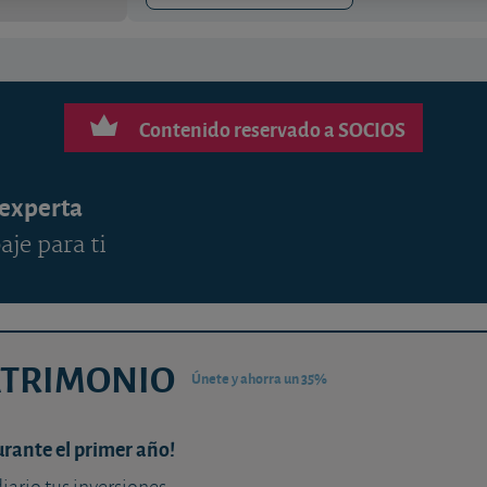
Contenido reservado a SOCIOS
 experta
aje para ti
ATRIMONIO
Únete y ahorra un 35%
urante el primer año!
diario tus inversiones.