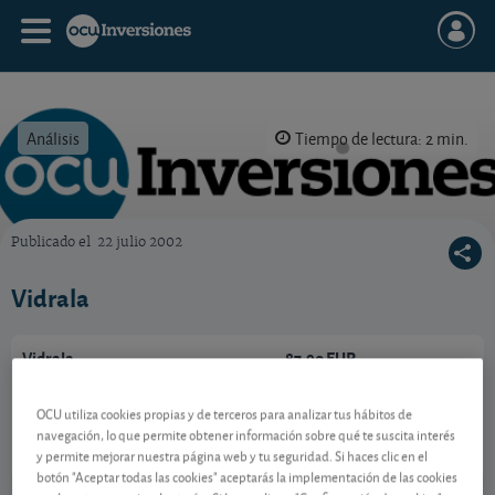
Análisis
Tiempo de lectura: 2 min.
Publicado el
22 julio 2002
OCU Inversiones
Vidrala
Vidrala
87,90 EUR
ES0183746314
-0,1 EUR (-0,11 %)
OCU utiliza cookies propias y de terceros para analizar tus hábitos de
10/08/2026 Madrid
navegación, lo que permite obtener información sobre qué te suscita interés
y permite mejorar nuestra página web y tu seguridad. Si haces clic en el
Ver detalladamente
botón "Aceptar todas las cookies" aceptarás la implementación de las cookies