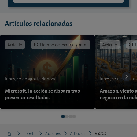
Artículos relacionados
Artículo
Tiempo de lectura: 3 min.
Artículo
T
lunes, 10 de agosto de 2026
lunes, 10 de agosto
Microsoft: la acción se dispara tras
Amazon: viento a
presentar resultados
negocio en la nu
Invertir
Acciones
Artículos
Vidrala