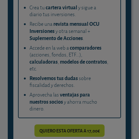
cartera virtual
Crea tu
y sigue a
diario tus inversiones.
revista mensual OCU
Recibe una
Inversiones
y otra semanal +
Suplemento de Acciones
.
comparadores
Accede en la web a
(acciones, fondos, ETF...),
calculadoras
modelos de contratos
,
,
etc.
Resolvemos tus dudas
sobre
fiscalidad y derechos.
ventajas para
Aprovecha las
nuestros socios
y ahorra mucho
dinero.
QUIERO ESTA OFERTA A 17,00€