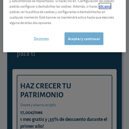
y solo entonces se implantarán. Si haces clic en "Configuración de cookies"
podrás configurar o deshabilitar las cookies. Además, si haces
clic aquí
Contenido reservado a SOCIOS
podrás ver la política de cookies y configurarlas o deshabilitarlas en
cualquier momento. Este banner se mantendrá activo hasta que ejecutes
alguna de estas dos opciones.
Gestiona tu dinero con visión
experta
Opciones
Aceptar y continuar
y consigue que cada euro trabaje
para ti
HAZ CRECER TU
PATRIMONIO
Únete y ahorra un 35%
17,00€/mes
1 mes gratis y ¡35% de descuento durante el
primer año!