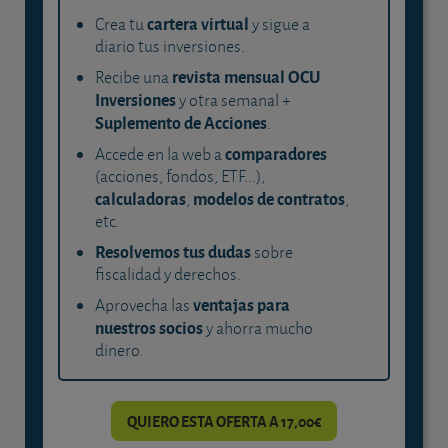
cartera virtual
Crea tu
y sigue a
diario tus inversiones.
revista mensual OCU
Recibe una
Inversiones
y otra semanal +
Suplemento de Acciones
.
comparadores
Accede en la web a
(acciones, fondos, ETF...),
calculadoras
modelos de contratos
,
,
etc.
Resolvemos tus dudas
sobre
fiscalidad y derechos.
ventajas para
Aprovecha las
nuestros socios
y ahorra mucho
dinero.
QUIERO ESTA OFERTA A 17,00€