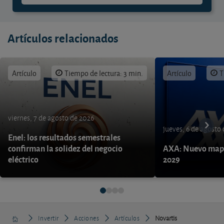
Artículos relacionados
Artículo
Tiempo de lectura: 3 min.
Artículo
T
viernes, 7 de agosto de 2026
jueves, 6 de agosto
Enel: los resultados semestrales
confirman la solidez del negocio
AXA: Nuevo mapa
eléctrico
2029
Invertir
Acciones
Artículos
Novartis