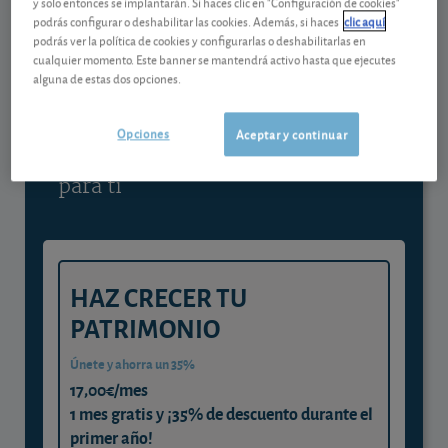
y solo entonces se implantarán. Si haces clic en "Configuración de cookies"
podrás configurar o deshabilitar las cookies. Además, si haces
clic aquí
Contenido reservado a SOCIOS
podrás ver la política de cookies y configurarlas o deshabilitarlas en
cualquier momento. Este banner se mantendrá activo hasta que ejecutes
alguna de estas dos opciones.
Gestiona tu dinero con visión
experta
Opciones
Aceptar y continuar
y consigue que cada euro trabaje
para ti
HAZ CRECER TU
PATRIMONIO
Únete y ahorra un 35%
17,00€/mes
1 mes gratis y ¡35% de descuento durante el
primer año!