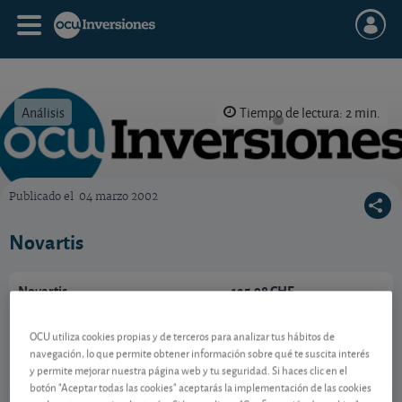
Análisis
Tiempo de lectura: 2 min.
Publicado el
04 marzo 2002
OCU Inversiones
Novartis
Novartis
125,98 CHF
CH0012005267
0,8 CHF (0,64 %)
OCU utiliza cookies propias y de terceros para analizar tus hábitos de
07/08/2026 Zúrich
navegación, lo que permite obtener información sobre qué te suscita interés
y permite mejorar nuestra página web y tu seguridad. Si haces clic en el
Ver detalladamente
botón "Aceptar todas las cookies" aceptarás la implementación de las cookies