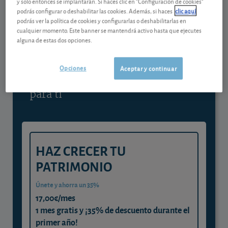
y solo entonces se implantarán. Si haces clic en "Configuración de cookies"
podrás configurar o deshabilitar las cookies. Además, si haces
clic aquí
Contenido reservado a SOCIOS
podrás ver la política de cookies y configurarlas o deshabilitarlas en
cualquier momento. Este banner se mantendrá activo hasta que ejecutes
alguna de estas dos opciones.
Gestiona tu dinero con visión
experta
Opciones
Aceptar y continuar
y consigue que cada euro trabaje
para ti
HAZ CRECER TU
PATRIMONIO
Únete y ahorra un 35%
17,00€/mes
1 mes gratis y ¡35% de descuento durante el
primer año!