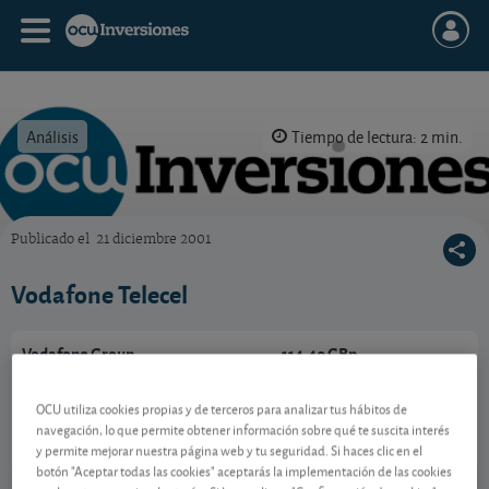
Análisis
Tiempo de lectura: 2 min.
Publicado el
21 diciembre 2001
OCU Inversiones
Vodafone Telecel
Vodafone Group
114,40 GBp
-
GB00BH4HKS39
OCU utiliza cookies propias y de terceros para analizar tus hábitos de
05/08/2026 Londres
navegación, lo que permite obtener información sobre qué te suscita interés
y permite mejorar nuestra página web y tu seguridad. Si haces clic en el
Ver detalladamente
botón "Aceptar todas las cookies" aceptarás la implementación de las cookies