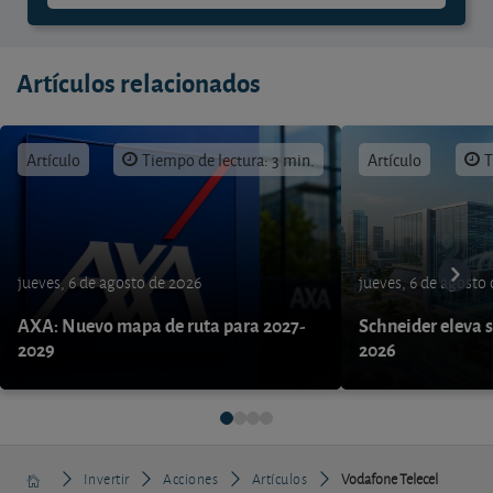
Artículos relacionados
Artículo
Tiempo de lectura: 3 min.
Artículo
T
jueves, 6 de agosto de 2026
jueves, 6 de agosto
AXA: Nuevo mapa de ruta para 2027-
Schneider eleva s
2029
2026
Invertir
Acciones
Artículos
Vodafone Telecel