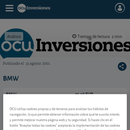
Análisis
Tiempo de lectura: 2 min.
Publicado el
13 agosto 2001
OCU Inversiones
BMW
BMW
59,78 EUR
DE0005190003
1,16 EUR (1,98 %)
OCU utiliza cookies propias y de terceros para analizar tus hábitos de
07/08/2026 Fráncfort
navegación, lo que permite obtener información sobre qué te suscita interés
y permite mejorar nuestra página web y tu seguridad. Si haces clic en el
Ver detalladamente
botón "Aceptar todas las cookies" aceptarás la implementación de las cookies