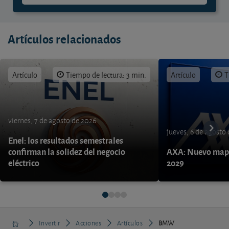
Artículos relacionados
Artículo
Tiempo de lectura: 3 min.
Artículo
T
viernes, 7 de agosto de 2026
jueves, 6 de agosto
Enel: los resultados semestrales
confirman la solidez del negocio
AXA: Nuevo mapa
eléctrico
2029
Invertir
Acciones
Artículos
BMW