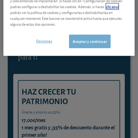
y solo entonces se implantarán. Si haces clic en "Configuración de cookies"
podrás configurar o deshabilitar las cookies. Además, si haces
clic aquí
Contenido reservado a SOCIOS
podrás ver la política de cookies y configurarlas o deshabilitarlas en
cualquier momento. Este banner se mantendrá activo hasta que ejecutes
alguna de estas dos opciones.
Gestiona tu dinero con visión
experta
Opciones
Aceptar y continuar
y consigue que cada euro trabaje
para ti
HAZ CRECER TU
PATRIMONIO
Únete y ahorra un 35%
17,00€/mes
1 mes gratis y ¡35% de descuento durante el
primer año!