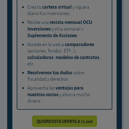
cartera virtual
Crea tu
y sigue a
diario tus inversiones.
revista mensual OCU
Recibe una
Inversiones
y otra semanal +
Suplemento de Acciones
.
comparadores
Accede en la web a
(acciones, fondos, ETF...),
calculadoras
modelos de contratos
,
,
etc.
Resolvemos tus dudas
sobre
fiscalidad y derechos.
ventajas para
Aprovecha las
nuestros socios
y ahorra mucho
dinero.
QUIERO ESTA OFERTA A 17,00€