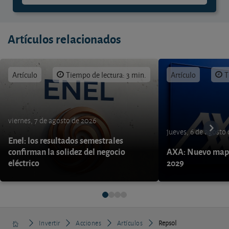
Artículos relacionados
Artículo
Tiempo de lectura: 3 min.
Artículo
T
viernes, 7 de agosto de 2026
jueves, 6 de agosto
Enel: los resultados semestrales
confirman la solidez del negocio
AXA: Nuevo mapa
eléctrico
2029
Invertir
Acciones
Artículos
Repsol