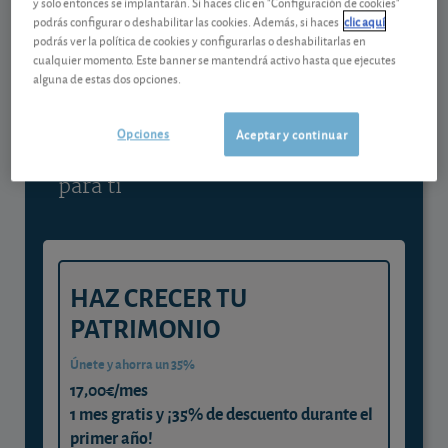
y solo entonces se implantarán. Si haces clic en "Configuración de cookies"
podrás configurar o deshabilitar las cookies. Además, si haces
clic aquí
Contenido reservado a SOCIOS
podrás ver la política de cookies y configurarlas o deshabilitarlas en
cualquier momento. Este banner se mantendrá activo hasta que ejecutes
alguna de estas dos opciones.
Gestiona tu dinero con visión
experta
Opciones
Aceptar y continuar
y consigue que cada euro trabaje
para ti
HAZ CRECER TU
PATRIMONIO
Únete y ahorra un 35%
17,00€/mes
1 mes gratis y ¡35% de descuento durante el
primer año!