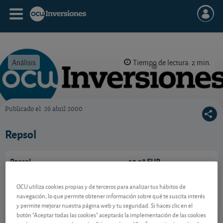
Análisis
Tiempo de lectura: 2 min.
Publicado el
26 abril 2000
OCU Inversiones
Repsol
Repsol
25,28 EUR
ES0173516115
-0,18 EUR (-0,71 %)
OCU utiliza cookies propias y de terceros para analizar tus hábitos de
07/08/2026 Madrid
navegación, lo que permite obtener información sobre qué te suscita interés
y permite mejorar nuestra página web y tu seguridad. Si haces clic en el
Ver detalladamente
botón "Aceptar todas las cookies" aceptarás la implementación de las cookies