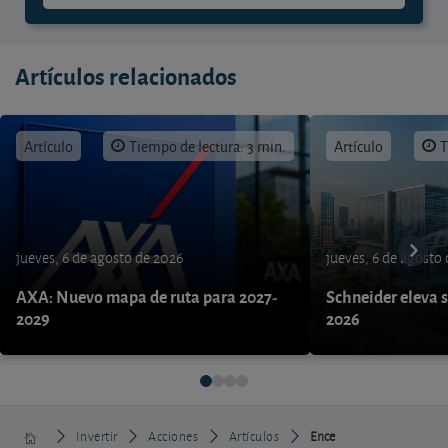
Artículos relacionados
Artículo
Tiempo de lectura: 3 min.
Artículo
T
jueves, 6 de agosto de 2026
jueves, 6 de agosto
AXA: Nuevo mapa de ruta para 2027-
Schneider eleva s
2029
2026
Invertir
Acciones
Artículos
Ence