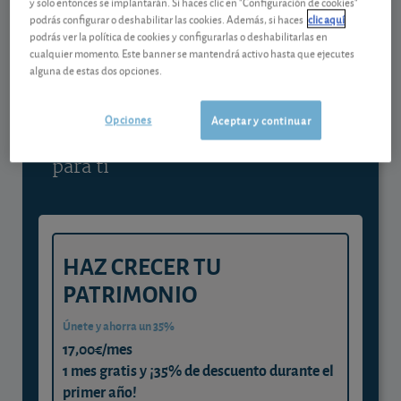
y solo entonces se implantarán. Si haces clic en "Configuración de cookies"
podrás configurar o deshabilitar las cookies. Además, si haces
clic aquí
Contenido reservado a SOCIOS
podrás ver la política de cookies y configurarlas o deshabilitarlas en
cualquier momento. Este banner se mantendrá activo hasta que ejecutes
alguna de estas dos opciones.
Gestiona tu dinero con visión
experta
Opciones
Aceptar y continuar
y consigue que cada euro trabaje
para ti
HAZ CRECER TU
PATRIMONIO
Únete y ahorra un 35%
17,00€/mes
1 mes gratis y ¡35% de descuento durante el
primer año!