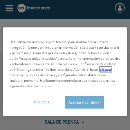
U
OCU utiliza cookies propias y de terceros para analizar tus hábitos de
navegación, lo que permite obtener información sobre qué te suscita interés
y permite mejorar nuestra página web y tu seguridad. Si haces clic en el
botón "Aceptar todas las cookies" aceptarás la implementación de las cookies
y solo entonces se implantarán. Si haces clic en "Configuración de cookies"
913 009 141
Contacto
de lunes a viernes de 9h-14h
podrás configurar o deshabilitar las cookies. Además, si haces
clic aquí
podrás ver la política de cookies y configurarlas o deshabilitarlas en
cualquier momento. Este banner se mantendrá activo hasta que ejecutes
TODOS NUESTROS
APP OCU INVERSIONES
PUBLICACIONES
alguna de estas dos opciones.
CONTACTOS
Opciones
Aceptar y continuar
Newsletter
SALA DE PRENSA