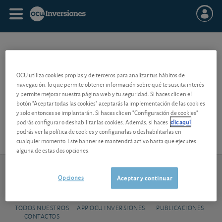
MID CAPS
OCU utiliza cookies propias y de terceros para analizar tus hábitos de
navegación, lo que permite obtener información sobre qué te suscita interés
Se denomina
mid caps
a
las acciones cuya capitalización bursátil es
y permite mejorar nuestra página web y tu seguridad. Si haces clic en el
media.
botón "Aceptar todas las cookies" aceptarás la implementación de las cookies
y solo entonces se implantarán. Si haces clic en "Configuración de cookies"
Estas acciones se oponen a las
small caps
(de pequeña
podrás configurar o deshabilitar las cookies. Además, si haces
clic aquí
capitalización) y las
big caps
o
large caps
(de gran capitalización).
podrás ver la política de cookies y configurarlas o deshabilitarlas en
cualquier momento. Este banner se mantendrá activo hasta que ejecutes
alguna de estas dos opciones.
913 009 141
Contacto
de lunes a viernes de 9h-14h
Opciones
Aceptar y continuar
TODOS NUESTROS
APP OCU INVERSIONES
PUBLICACIONES
CONTACTOS