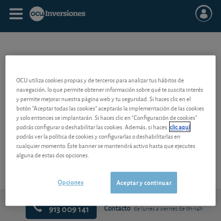
INDICE ÉTICO
OCU utiliza cookies propias y de terceros para analizar tus hábitos de
navegación, lo que permite obtener información sobre qué te suscita interés
El interés por las inversiones éticas ha dado lugar al nacimiento de
y permite mejorar nuestra página web y tu seguridad. Si haces clic en el
un cierto número de
índices éticos
que reflejan la evolución de las
botón "Aceptar todas las cookies" aceptarás la implementación de las cookies
cotizaciones de las sociedades a la que les han sido acordados según
y solo entonces se implantarán. Si haces clic en "Configuración de cookies"
criterios independientes de evaluación una marca de “durabilidad”.
podrás configurar o deshabilitar las cookies. Además, si haces
clic aquí
Estos índices son principalmente el
Domini Social Index
, el
DJSGI
podrás ver la política de cookies y configurarlas o deshabilitarlas en
del Dow Jones, en Londres el
FTSE4good
, el
Ethibel Sustainibility
cualquier momento. Este banner se mantendrá activo hasta que ejecutes
Index
en Bruselas.
alguna de estas dos opciones.
Opciones
Aceptar y continuar
913 009 141
Contacto
de lunes a viernes de 9h-14h